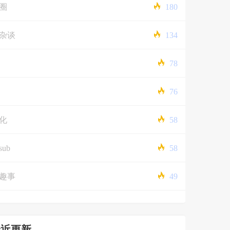
圈
180
杂谈
134
78
76
化
58
sub
58
趣事
49
最近更新