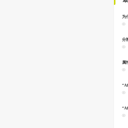
为
分
属
“A
“A