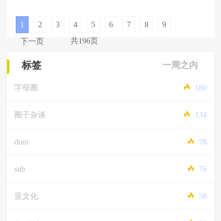
1
2
3
4
5
6
7
8
9
共196页
下一页
标签
一周之内
字母圈
180
圈子杂谈
134
dom
78
sub
76
亚文化
58