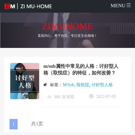
MENU
ZIMUHOME
直面内心，勇于自目。专注亚文化领域！
m/sub属性中常见的人格：讨好型人
格（取悦症）的特征，如何改善？
标签：
M/Sub
,
取悦症
,
讨好型人格
2022-07-05
986 次浏览
共1页
1