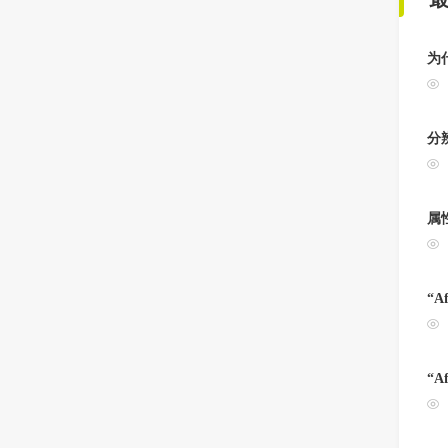
为
分
属
“A
“A