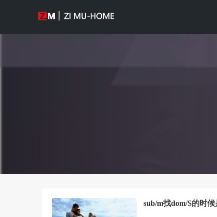
sub/m找dom/S