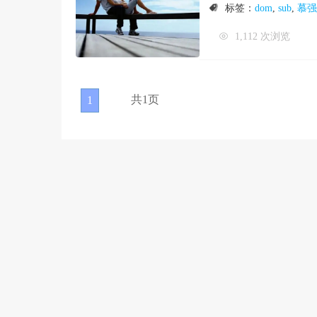
标签：
dom
,
sub
,
慕强
1,112 次浏览
共1页
1