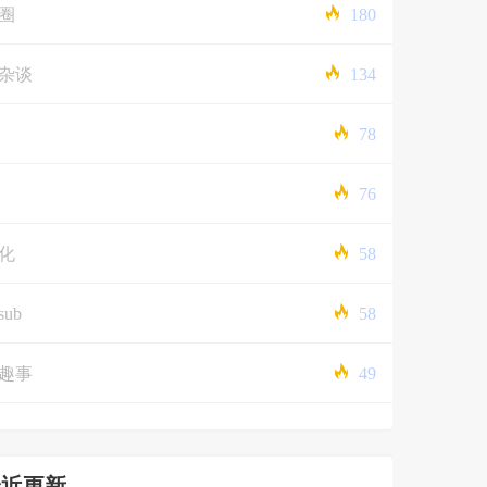
圈
180
杂谈
134
78
76
化
58
sub
58
趣事
49
最近更新