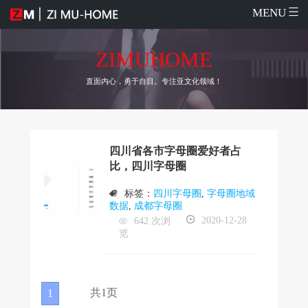
MENU
ZIMUHOME
直面内心，勇于自目。专注亚文化领域！
四川省各市字母圈爱好者占
比，四川字母圈
标签：
四川字母圈
,
字母圈地域
数据
,
成都字母圈
2020-12-28
642 次浏
览
共1页
1