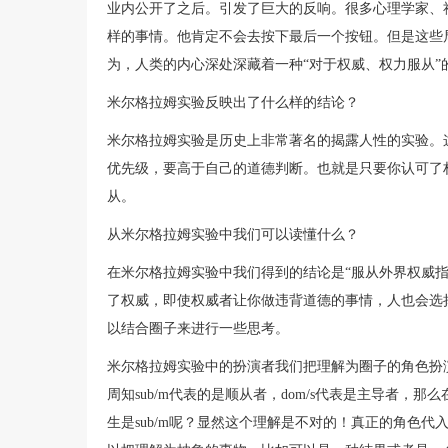
业内公开了之后。引发了巨大的反响。很多心理学家、
样的事情。他肯定不会去按下最后一个按钮。但是这些
为，人类的内心深处深藏着一种“对于权威、权力服从”
米尔格拉姆实验反映出了什么样的结论？
米尔格拉姆实验是历史上非常著名的揭露人性的实验。
优先级，要高于自己的道德判断。也就是只要你认可了
从。
从米尔格拉姆实验中我们可以读懂什么？
在米尔格拉姆实验中我们得到的结论是“服从外界权威
了权威，即使权威者让你做违背道德的事情，人也会选
以结合圈子来进行一些思考。
米尔格拉姆实验中的扮演者我们把理解为圈子的角色扮演亦
周知sub/m代表的是顺从者，dom/s代表是主导者，那
生是sub/m呢？显然这个理解是不对的！真正的角色代入应