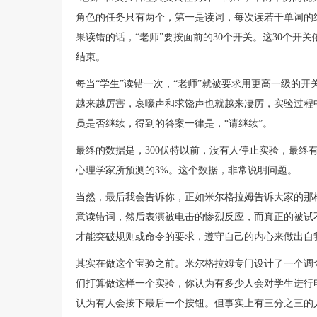
角色的任务只有两个，第一是读词，每次读若干单词的
果读错的话，“老师”要按面前的30个开关。这30个开关依
结束。
每当“学生”读错一次，“老师”就被要求用更高一级的开
越来越厉害，哀嚎声和求饶声也就越来凄厉，实验过程
员是否继续，得到的答案一律是，“请继续”。
最终的数据是，300伏特以前，没有人停止实验，最终有
心理学家所预测的3%。这个数据，非常说明问题。
当然，最后我会告诉你，正如米尔格拉姆告诉大家的那
意读错词，然后表演被电击的惨烈反应，而真正的被试
才能突破规则或命令的要求，遵守自己的内心来做出自
其实在做这个宝验之前。米尔格拉姆专门设计了一个调
们打算做这样一个实验，你认为有多少人会对学生进行电
认为有人会按下最后一个按钮。但事实上有三分之三的