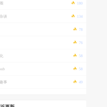
圈
180
杂谈
134
78
76
化
58
sub
58
趣事
49
最近更新