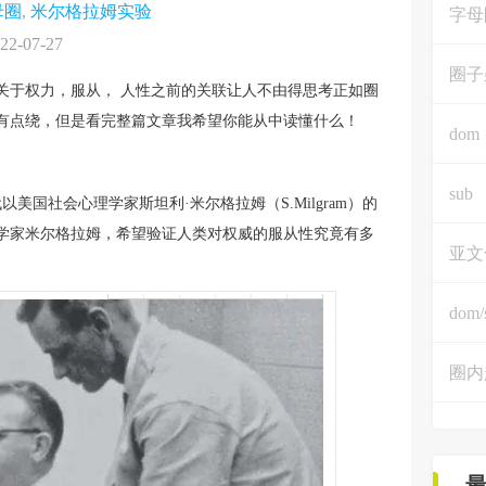
母圈
,
米尔格拉姆实验
字母
22-07-27
圈子
关于权力，服从， 人性之前的关联让人不由得思考正如圈
有点绕，但是看完整篇文章我希望你能从中读懂什么！
dom
sub
0年代以美国社会心理学家斯坦利·米尔格拉姆（S.Milgram）的
理学家米尔格拉姆，希望验证人类对权威的服从性究竟有多
亚文
dom/
圈内