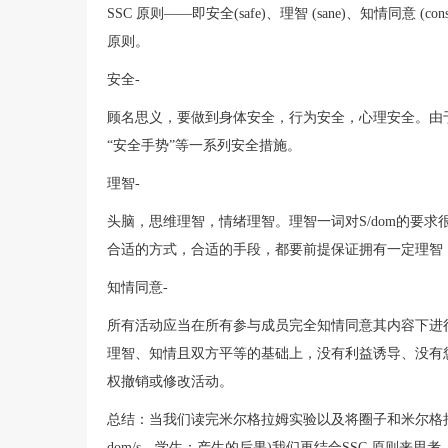
SSC 原则——即安全(safe)、理智 (sane)、知情同意 
原则。
安全-
顾名思义，要做到身体安全，行为安全，心理安全。由
“安全手势”等一系列安全措施。
理智-
头脑，思维理智，情绪理智。理智一词对S/dom的要
合适的方式，合适的手段，都要前提保证拥有一定理智，
知情同意-
所有活动应当在所有参与成员完全知情同意其内容下进
理智、知情且双方平等的基础上，没有利益诱导、没有
权撤销或修改活动。
总结：当我们读完米尔格拉姆实验以及将圈子和米尔格拉
dom/s，学生：产生的后果)我们再结合SSC 原则来