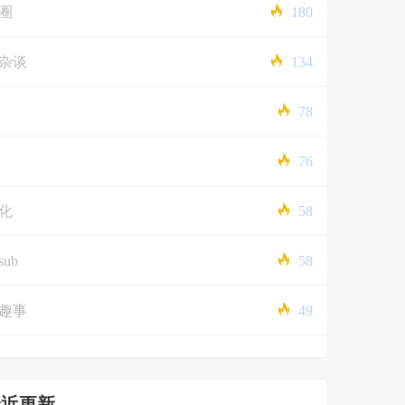
圈
180
杂谈
134
78
76
化
58
sub
58
趣事
49
最近更新