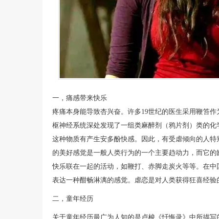
一，痛感带来快乐
疼痛本身能导致杏兴奋。许多19世纪的医生采用鞭笞
枢神经系统深处发现了一组类麻醉剂（鸦片剂）类的化
这种物质有产生安多酚快感。因此，有受虐倾向的人特
的美好感觉是一般人类行为的一个主要趋动力，而它的
快乐联在一起的活动，如鞭打、赤脚走炭火等等。在中国语
表达一种酣畅淋漓的感觉。虐恋是对人类获得狂喜经验
二，童年经历
关于童年经历最广为人知的是卢梭《忏悔录》中所描写