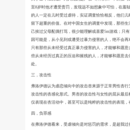
至8岁时他才遭受责罚，发现远不如想象中可怕，在羞
的人一定在儿时受过虐待，实证调査恰恰相反，他们儿
留下超重的价值。在对中国女生的调査中发现，那些生
己挨过父母配偶打骂，很少能理解或喜爱5m游戏；只
因可能是，从小见到或遭受过暴力侵害的人，绝不会再
只有那些从未经受过真正暴力侵害的人，才能够和愿意
些从未经历过真正的压迫和摧残的人，才能够和愿意去
处。
三，攻击性
弗洛伊德认为虐恋倾向中的攻击杏来源于正常男性杏行
攻击性的杏感化形式。男杏的攻击性与女性的屈从最后
仅表现在杏活动中，甚至可以是纯粹的攻击性的表现，
四，负罪感
在弗洛伊德看来，受虐倾向是对惩罚的需求，是超我过