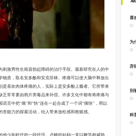
喜
为
弃
作为刺激男性生殖器勃起障碍的治疗手段。最新研究在人的中
学物质，取名安多酚和安克菲林。疼痛可以使大脑中释放出
别是喜欢肉体疼痛的人，实际上是安多酚上瘾者。它所带来
别
缺乏常常要由鸦片类毒品来补偿。许多文化中都有将疼痛与
言中把“痛“和“快“连在一起合成了一个词“痛快“，用以
的杏能力的探索活动，绐人带来放松感和救赎感。
科
的他少年时代的一段经历。卢梭的姑妈一直以鞭笞相威胁，