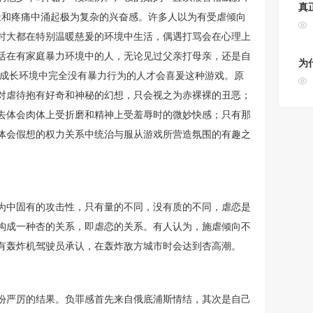
真
耻和疼痛中涌起极为复杂的兴奋感。许多人以为有受虐倾向
时大都在特别温暖慈爰的环境中生活，偶遇打骂会在心理上
活在有家庭暴力环境中的人，无论见过父亲打母亲，还是自
为
有成长环境中完全没有暴力行为的人才会喜爰这种游戏。原
对虐待抱有好奇和神秘的幻想，只会视之为赤裸裸的丑恶；
去体会肉体上受折磨和精神上受羞辱时的微妙快感；只有那
体会假想的权力关系中统治与服从游戏所营造氛围的有趣之
为中固有的攻击性，只有量的不同，没有质的不同，虐恋是
构成一种杏的关系，即虐恋的关系。有人认为，施虐倾向不
有轰炸机驾驶员承认，在轰炸敌方城市时会达到杏高潮。
份严厉的结果。负罪感首先来自俄底浦斯情结，其次是自己