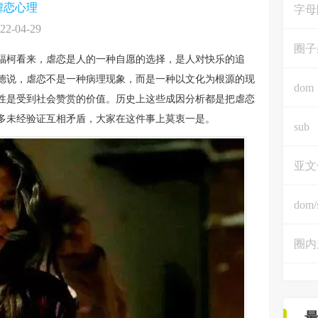
虐恋心理
字母
22-04-29
圈子
福柯看来，虐恋是人的一种自愿的选择，是人对快乐的追
德说，虐恋不是一种病理现象，而是一种以文化为根源的现
dom
性是受到社会赞赏的价值。历史上这些成因分析都是把虐恋
多未经验证互相矛盾，大家在这件事上莫衷一是。
sub
亚文
dom/
圈内