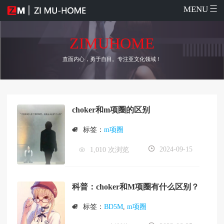
MENU
ZIMUHOME
直面内心，勇于自目。专注亚文化领域！
choker和m项圈的区别
标签：
m项圈
2024-09-15
1,010 次浏览
科普：choker和M项圈有什么区别？
标签：
BD5M
,
m项圈