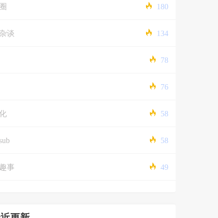
圈
180
杂谈
134
78
76
化
58
sub
58
趣事
49
最近更新