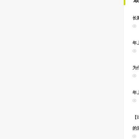
长
年
为
年
【讨
的