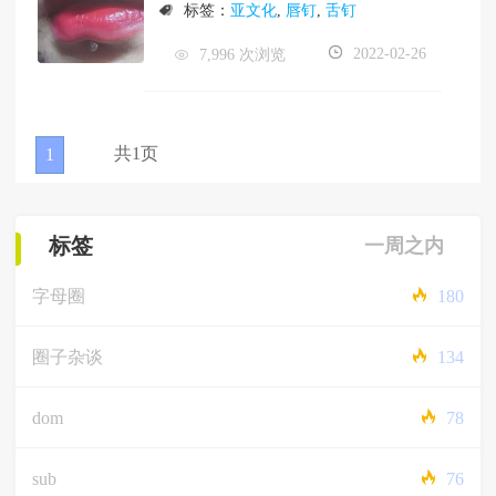
标签：
亚文化
,
唇钉
,
舌钉
2022-02-26
7,996 次浏览
共1页
1
标签
一周之内
字母圈
180
圈子杂谈
134
dom
78
sub
76