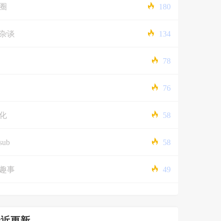
圈
180
杂谈
134
78
76
化
58
sub
58
趣事
49
最近更新