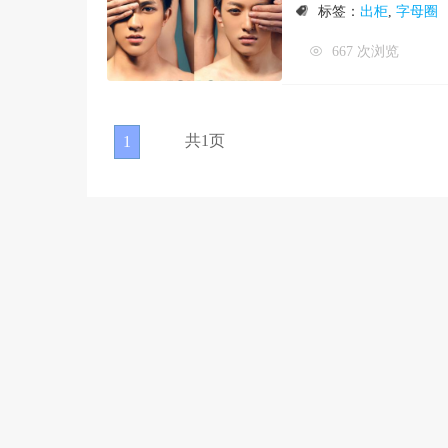
标签：
出柜
,
字母圈
667 次浏览
共1页
1