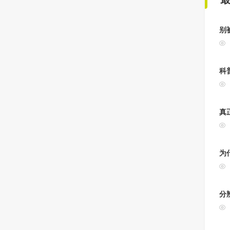
别
科
真
为
分