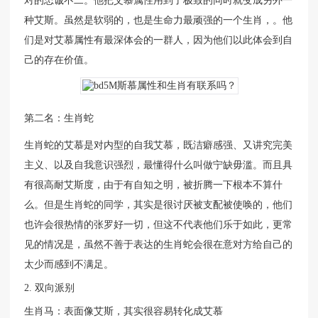
对的忠诚不二。他把艾慕属性用到了极致的同时就变成另外一
种艾斯。虽然是软弱的，也是生命力最顽强的一个生肖，。他
们是对艾慕属性有最深体会的一群人，因为他们以此体会到自
己的存在价值。
第二名：生肖蛇
生肖蛇的艾慕是对内型的自我艾慕，既洁癖感强、又讲究完美
主义、以及自我意识强烈，最懂得什么叫做宁缺毋滥。而且具
有很高耐艾斯度，由于有自知之明，被折腾一下根本不算什
么。但是生肖蛇的同学，其实是很讨厌被支配被使唤的，他们
也许会很热情的张罗好一切，但这不代表他们乐于如此，更常
见的情况是，虽然不善于表达的生肖蛇会很在意对方给自己的
太少而感到不满足。
双向派别
生肖马：表面像艾斯，其实很容易转化成艾慕