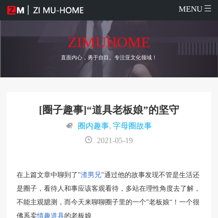
MENU
ZIMUHOME
直面内心，勇于自目。专注亚文化领域！
[圈子趣事]“道具老板娘”的坚守
圈内趣事
,
字母圈故事
2021-05-19
在上篇文章中聊到了"
渣男兄
"通过他的故事发现不管是生活还
是圈子，看待人和事应该客观看待，多站在理性角度去了解，
不能主观臆测，而今天来聊聊圈子里的一个”老板娘“！一个很
佛系卖
情趣道具
的老板娘