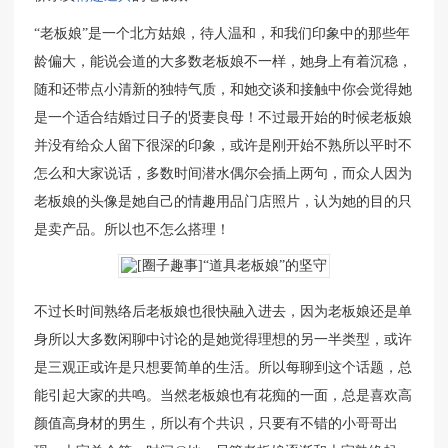
“老板娘”是一个北方姑娘，待人温和，和我们印象中的那些年
龄偏大，能说会道的大多数老板娘不一样，她身上有着沉稳，
随和还带点小清新的独特气质，和她交谈和接触中你会觉得她
是一个适合结婚过日子的贤妻良母！不过最开始的时候老板娘
并没有给众人留下很深的印象，或许是刚开始不熟所以平时不
怎么和大家说话，多数时间潜水偶尔会插上两句，而众人因为
老板娘的头像是她自己的情趣用品门店照片，认为她的目的只
是卖产品。所以也不怎么搭理！
不过长时间熟络后老板娘也很快融入进去，因为老板娘还是单
身所以大多数闲聊中讨论的是她觉得理想的另一半类型，或许
是三观正或许是只想要简单的生活。所以每聊到这个话题，总
能引起大家的共鸣。当然老板娘也有花痴的一面，总是喜欢高
颜值高身材的男生，所以有个共识，只要有不错的小哥哥出