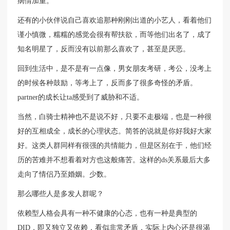
病情加重。
还有的小伙伴说自己喜欢追那种刚刚出道的小艺人，看着他们
谨小慎微，糯糯的感觉会很有帮扶欲，而等他们出名了，成了
知名明星了，反而没有以前那么喜欢了，甚至是厌恶。
回到生活中，是不是有一点像，男女朋友考研，考公，没考上
的时候各种鼓励，等考上了，反而多了很多奇怪的矛盾。
partner的成长让ta感受到了威胁和不适。
当然，白骑士精神也不是说不好，只要不走极端，也是一种很
好的互相成全，成长的心理状态。简答的说就是你好我好大家
好。这类人群同样有很强的共情能力，但是区别在于，他们经
历的苦难并不想看着对方也这般痛苦。这样的ds关系最后大多
走向了情侣乃至婚姻。少数。
那么哪些人是多发人群呢？
依赖型人格会具有一种不健康的心态，也有一种是典型的
DID，即又独立又依赖，看似非常矛盾，实际上内心还是很渴