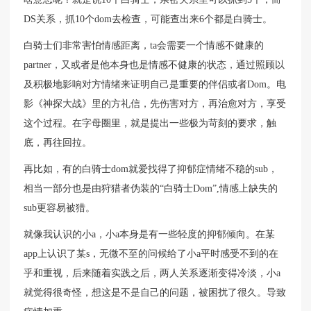
DS关系，抓10个dom去检查，可能查出来6个都是白骑士。
白骑士们非常害怕情感距离，ta会需要一个情感不健康的
partner，又或者是他本身也是情感不健康的状态，通过照顾以
及积极地影响对方情绪来证明自己是重要的伴侣或者Dom。电
影《神探大战》里的方礼信，先伤害对方，再治愈对方，享受
这个过程。在字母圈里，就是提出一些极为苛刻的要求，触
底，再往回拉。
再比如，有的白骑士dom就爱找得了抑郁症情绪不稳的sub，
相当一部分也是由狩猎者伪装的“白骑士Dom”,情感上缺失的
sub更容易被猎。
就像我认识的小a，小a本身是有一些轻度的抑郁倾向。在某
app上认识了某s，无微不至的问候给了小a平时感受不到的在
乎和重视，后来随着实践之后，两人关系逐渐变得冷淡，小a
就觉得很奇怪，想这是不是自己的问题，被困扰了很久。导致