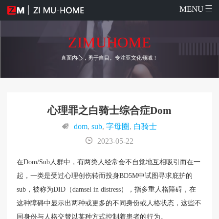
MENU
ZIMUHOME
直面内心，勇于自目。专注亚文化领域！
心理罪之白骑士综合症Dom
dom
,
sub
,
字母圈
,
白骑士
2023-05-22
在Dom/Sub人群中，有两类人经常会不自觉地互相吸引而在一
起，一类是受过心理创伤转而投身BD5M中试图寻求庇护的
sub，被称为DID（damsel in distress），指多重人格障碍，在
这种障碍中显示出两种或更多的不同身份或人格状态，这些不
同身份与人格交替以某种方式控制着患者的行为。