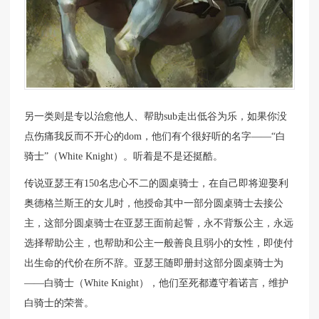
另一类则是专以治愈他人、帮助sub走出低谷为乐，如果你没
点伤痛我反而不开心的dom，他们有个很好听的名字——“白
骑士”（White Knight）。听着是不是还挺酷。
传说亚瑟王有150名忠心不二的圆桌骑士，在自己即将迎娶利
奥德格兰斯王的女儿时，他授命其中一部分圆桌骑士去接公
主，这部分圆桌骑士在亚瑟王面前起誓，永不背叛公主，永远
选择帮助公主，也帮助和公主一般善良且弱小的女性，即使付
出生命的代价在所不辞。亚瑟王随即册封这部分圆桌骑士为
——白骑士（White Knight），他们至死都遵守着诺言，维护
白骑士的荣誉。