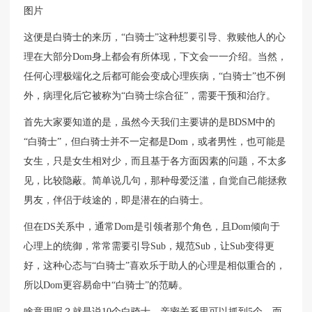
图片
这便是白骑士的来历，“白骑士”这种想要引导、救赎他人的心
理在大部分Dom身上都会有所体现，下文会一一介绍。当然，
任何心理极端化之后都可能会变成心理疾病，“白骑士”也不例
外，病理化后它被称为“白骑士综合征”，需要干预和治疗。
首先大家要知道的是，虽然今天我们主要讲的是BDSM中的
“白骑士”，但白骑士并不一定都是Dom，或者男性，也可能是
女生，只是女生相对少，而且基于各方面因素的问题，不太多
见，比较隐蔽。简单说几句，那种母爱泛滥，自觉自己能拯救
男友，伴侣于歧途的，即是潜在的白骑士。
但在DS关系中，通常Dom是引领者那个角色，且Dom倾向于
心理上的统御，常常需要引导Sub，规范Sub，让Sub变得更
好，这种心态与“白骑士”喜欢乐于助人的心理是相似重合的，
所以Dom更容易命中“白骑士”的范畴。
啥意思呢？就是说10个白骑士，亲密关系里可以抓到5个，而