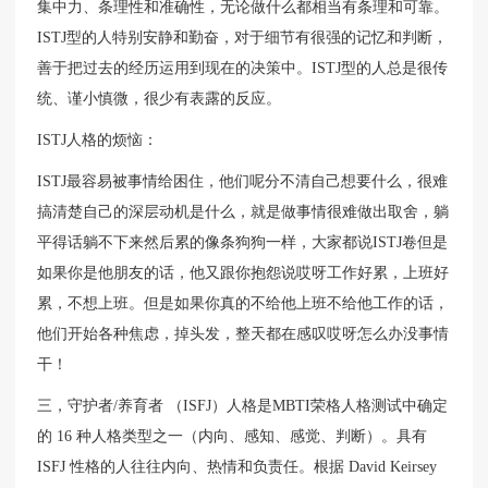
集中力、条理性和准确性，无论做什么都相当有条理和可靠。
ISTJ型的人特别安静和勤奋，对于细节有很强的记忆和判断，
善于把过去的经历运用到现在的决策中。ISTJ型的人总是很传
统、谨小慎微，很少有表露的反应。
ISTJ人格的烦恼：
ISTJ最容易被事情给困住，他们呢分不清自己想要什么，很难
搞清楚自己的深层动机是什么，就是做事情很难做出取舍，躺
平得话躺不下来然后累的像条狗狗一样，大家都说ISTJ卷但是
如果你是他朋友的话，他又跟你抱怨说哎呀工作好累，上班好
累，不想上班。但是如果你真的不给他上班不给他工作的话，
他们开始各种焦虑，掉头发，整天都在感叹哎呀怎么办没事情
干！
三，守护者/养育者 （ISFJ）人格是MBTI荣格人格测试中确定
的 16 种人格类型之一（内向、感知、感觉、判断）。具有
ISFJ 性格的人往往内向、热情和负责任。根据 David Keirsey