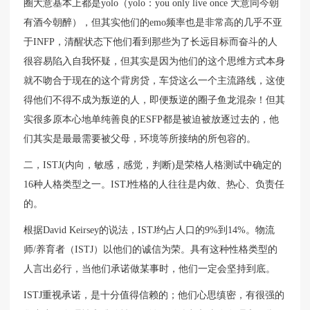
圈大意基本上都是yolo（yolo：you only live once 大意同今朝
有酒今朝醉），但其实他们的emo频率也是非常高的几乎不亚
于INFP，清醒状态下他们看到那些为了长远目标而奋斗的人
很容易陷入自我怀疑，但其实是因为他们的这个思维方式本身
就不吻合于现在的这个背房贷，车贷这么一个主流路线，这使
得他们不得不成为叛逆的人，即便叛逆的圈子鱼龙混杂！但其
实很多原本心地单纯善良的ESFP都是被迫被放逐过去的，他
们其实是最最需要被父母，环境等所接纳的所包容的。
二，ISTJ(内向，敏感，感觉，判断)是荣格人格测试中确定的
16种人格类型之一。ISTJ性格的人往往是内敛、热心、负责任
的。
根据David Keirsey的说法，ISTJ约占人口的9%到14%。物流
师/养育者（ISTJ）以他们的诚信为荣。具有这种性格类型的
人言出必行，当他们承诺做某事时，他们一定会坚持到底。
ISTJ重视承诺，是十分值得信赖的；他们心思缜密，有很强的