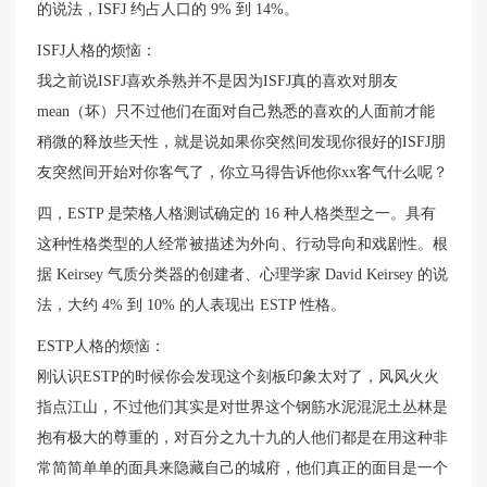
的说法，ISFJ 约占人口的 9% 到 14%。
ISFJ人格的烦恼：
我之前说ISFJ喜欢杀熟并不是因为ISFJ真的喜欢对朋友
mean（坏）只不过他们在面对自己熟悉的喜欢的人面前才能
稍微的释放些天性，就是说如果你突然间发现你很好的ISFJ朋
友突然间开始对你客气了，你立马得告诉他你xx客气什么呢？
四，ESTP 是荣格人格测试确定的 16 种人格类型之一。具有
这种性格类型的人经常被描述为外向、行动导向和戏剧性。根
据 Keirsey 气质分类器的创建者、心理学家 David Keirsey 的说
法，大约 4% 到 10% 的人表现出 ESTP 性格。
ESTP人格的烦恼：
刚认识ESTP的时候你会发现这个刻板印象太对了，风风火火
指点江山，不过他们其实是对世界这个钢筋水泥混泥土丛林是
抱有极大的尊重的，对百分之九十九的人他们都是在用这种非
常简简单单的面具来隐藏自己的城府，他们真正的面目是一个