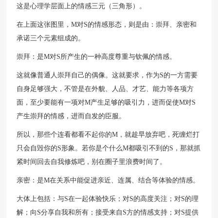
这是心理学层面上的情感三元（三角形）。
在上面这张图里，M对S的情感形态，则是由：崇拜、亲密和
承诺三个元素组成的。
崇拜：是M对S所产生的一种高度尊重与钦佩的情感。
这就像普通人崇拜自己的偶像。这就要求，作为S的一方需要
自身足够强大，不管是在外貌、人品、才艺、能力等各项方
面，至少要能有一项对M产生足够的吸引力，进而促使M对S
产生崇拜的情感，进而自发的臣服。
所以，那些个连看都看不起你的M，就趁早放弃吧，死缠烂打
只会自毁你的S形象。若你是个什么M都吸引不到的S，那就抓
紧时间回去自我修炼吧，别在圈子里浪费时间了。
亲密：是M在关系中能促进亲近、连属、结合等体验的情感。
大体上包括：与S在一起体验快乐；对S的高度关注；对S的理
解；向S分享自我和所有；接受来自S方的情感支持；对S提供