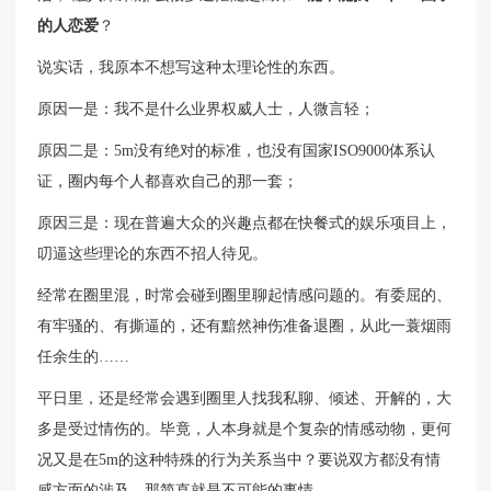
的人恋爱
？
说实话，我原本不想写这种太理论性的东西。
原因一是：我不是什么业界权威人士，人微言轻；
原因二是：5m没有绝对的标准，也没有国家ISO9000体系认
证，圈内每个人都喜欢自己的那一套；
原因三是：现在普遍大众的兴趣点都在快餐式的娱乐项目上，
叨逼这些理论的东西不招人待见。
经常在圈里混，时常会碰到圈里聊起情感问题的。有委屈的、
有牢骚的、有撕逼的，还有黯然神伤准备退圈，从此一蓑烟雨
任余生的……
平日里，还是经常会遇到圈里人找我私聊、倾述、开解的，大
多是受过情伤的。毕竟，人本身就是个复杂的情感动物，更何
况又是在5m的这种特殊的行为关系当中？要说双方都没有情
感方面的涉及，那简直就是不可能的事情。