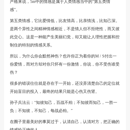
严格来说，5m中的情感是属于人类情感当中的“第五类情
感”。
第五类情感，它比爱情低，比友情高，比亲情浅，比知己深。
是两个异性之间精神情感相近，不是情人但不拒绝性，而又彼
此交心。这是一种能产生美丽幻觉，却又能让人理性把握和控
制住的特别的情感关系。
所以，为什么你会黯然神伤？也许你正为着你的M / S付出一
份爱情，而对方却对你只怀有一份激情，你说，你不受伤谁受
伤？
很多的错误往往就是存在于一开始，还没弄清楚自己的定位就
开始盲目的投入，最终的结果只能是心伤又伤肾。
孙子兵法云：“知彼知己，百战不殆；不知彼而知己，一胜一
负；不知彼，不知己，每战必殆。”
在圈子里最美好的事莫过于，认清自己，认清对方，把正确的
情感给正确的人。