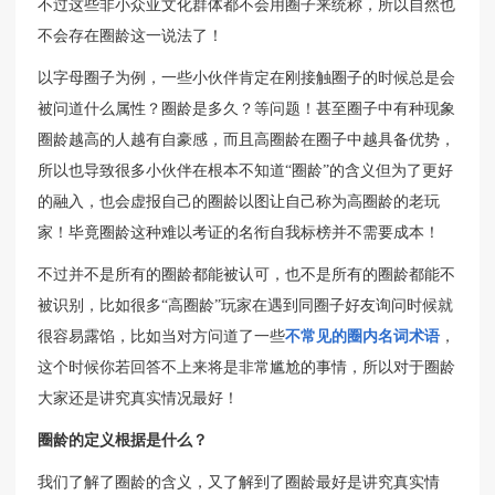
不过这些非小众亚文化群体都不会用圈子来统称，所以自然也
不会存在圈龄这一说法了！
以字母圈子为例，一些小伙伴肯定在刚接触圈子的时候总是会
被问道什么属性？圈龄是多久？等问题！甚至圈子中有种现象
圈龄越高的人越有自豪感，而且高圈龄在圈子中越具备优势，
所以也导致很多小伙伴在根本不知道“圈龄”的含义但为了更好
的融入，也会虚报自己的圈龄以图让自己称为高圈龄的老玩
家！毕竟圈龄这种难以考证的名衔自我标榜并不需要成本！
不过并不是所有的圈龄都能被认可，也不是所有的圈龄都能不
被识别，比如很多“高圈龄”玩家在遇到同圈子好友询问时候就
很容易露馅，比如当对方问道了一些
不常见的圈内名词术语
，
这个时候你若回答不上来将是非常尴尬的事情，所以对于圈龄
大家还是讲究真实情况最好！
圈龄的定义根据是什么？
我们了解了圈龄的含义，又了解到了圈龄最好是讲究真实情