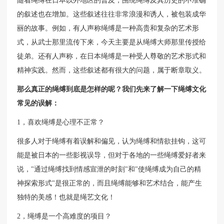
随着绳缚在日本以外地区的普及，围绕绳缚及其历史的不准确
的叙述也在增加。这些叙述往往非常浪漫和诱人，被包装成华
丽的故事。例如，有人声称绳缚是一种高贵和复杂的艺术形
式，从武士那里流传下来，今天主要是从绳缚大师那里传授给
徒弟。还有人声称，在日本绳缚是一种受人尊敬的艺术形式和
精神实践。然而，这些叙述都有很大的问题，属于断章取义。
那么真正的绳缚到底是怎样的呢？我们先来了解一下绳缚文化
常见的误解：
1，喜欢绳缚是心理不正常？
很多人对于绳缚有着误解和偏见，认为绳缚和情欲挂钩，这可
能是被日本的一些影视误导，但对于各地的一些绳缚爱好者来
说，"通过绳缚找到情感宣泄的时刻"和"使绳缚成为自己的精
神探索形式"是很正常的，而且绳缚能够和艺术结合，能产生
独特的美感！也就是绳艺文化！
2，绳缚是一个高难度的项目？