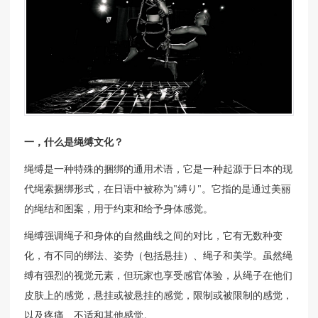
一，什么是绳缚文化？
绳缚是一种特殊的捆绑的通用术语，它是一种起源于日本的现
代绳索捆绑形式，在日语中被称为"縛り"。它指的是通过美丽
的绳结和图案，用于约束和给予身体感觉。
绳缚强调绳子和身体的自然曲线之间的对比，它有无数种变
化，有不同的绑法、姿势（包括悬挂）、绳子和美学。虽然绳
缚有强烈的视觉元素，但玩家也享受感官体验，从绳子在他们
皮肤上的感觉，悬挂或被悬挂的感觉，限制或被限制的感觉，
以及疼痛、不适和其他感觉。