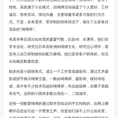
情色。虽然属于小众模式，但绳缚活动涵盖了个人爱好、工作
减压、猎奇尝试、情侣兴趣、夫妻情趣等诸多方面的行为方
式。于是，在有需求、受管制的特殊情况下，催生了众多鱼目
混杂的“绳缚师”。
有真本事且混出知名度的寥寥可数，比如48、水渊等。他们非
常专业化，研究过日本及欧洲的绳缚文化，研究过心理学，甚
至有人自己研制独特的配方麻绳。他们是有客户群体的，但无
从知晓其数量程度。
较多的是小团体形式。成立一个工作室或摄影间，通过艺术摄
影或情节展示绳缚主题。一般由绳缚师、摄影师、模特等组
成，其中有不少技术高超的绳缚师，作品超级棒，在圈子里颇
有名气。这样的小团体多数出现在一、二线城市。
还有一些酷爱绳缚的通过勤学苦练达到手艺纯熟的，在网上晒
晒作品也会引起一片赞誉之声。但是他们谈不上什么知名度，