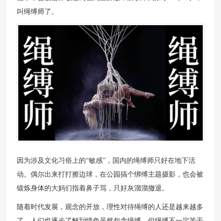
叫绳缚师了。
因为涉及文化习俗上的“敏感”，国内的绳缚师只好在地下活
动。偶尔出来打打擦边球，在公园搞个绑缚主题摄影，也会被
锻炼身体的大妈们指着鼻子骂，只好灰溜溜撤退。
随着时代发展，观念的开放，理性对待绳缚的人还是越来越多
了。人们也逐步了解到情色虽然包含绳缚，但绳缚不一定等于