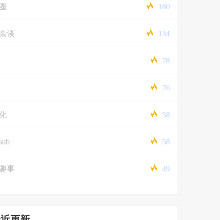
圈
180
杂谈
134
78
76
化
58
sub
58
趣事
49
最近更新