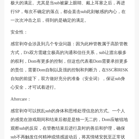
极大的满足。尤其是当sub被蒙上眼睛、戴上耳塞之后，再进
行SP，每次不确定的落点，都会直击sub此刻敏感的内心，在
一次次冲击之后，得到的是确定的满足。
​安全性：
感官剥夺会涉及到几个专业问题：​因为此种管教属于高阶管教
方式，D/s双方需建立极高的沟通和信任关系，sub让渡出极多
的权利，Dom有更多的控制，但这也代表着Dom需要承担更多
的责任，需要Dom自制以及强的控制和判断力，在SSC和RISK
自知的前提下，双方做好充分的准备（安全词），保证sub身
心安全，才可试着进行。
​Aftercare：
感官剥夺可以扰乱sub的身体和思维处理信息的方式。一个人
的感觉在游戏期间和结束后都是是独一无二的，Dom应敏锐地
观察sub的反应，在管教结束后进行及时的善后和护理，确保
sub不再触发任何精神或情感波动后，将其情绪安抚至正常状