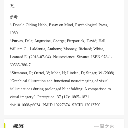
态。
参考
^ Donald Olding Hebb, Essay on Mind, Psychological Press,
1980.
^Purves, Dale; Augustine, George; Fitzpatrick, David; Hall,
William C.; LaMantia, Anthony; Mooney, Richard; White,
Leonard E. (2018-07-04). Neuroscience. Sinauer. ISBN 978-1-
60535-380-7.
^Sireteanu, R; Oertel, V; Mohr, H; Linden, D; Singer, W (2008).
"Graphical illustration and functional neuroimaging of visual
hallucinations during prolonged blindfolding: A comparison to
visual imagery". Perception. 37 (12): 1805–1821.
doi:10.1068/p6034. PMID 19227374. S2CID 12013790.
标签
一周之内