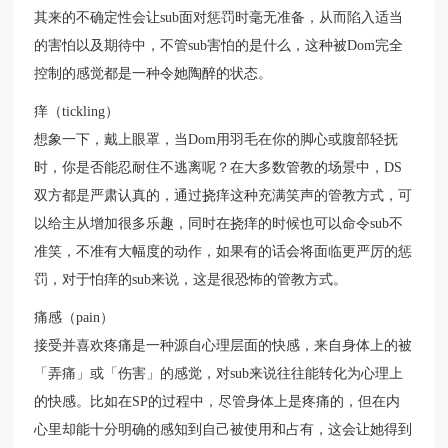
其来的不确定性会让sub面对惩罚时毫无准备，从而陷入适当
的害怕以及期待中，不管sub害怕的是什么，这种被Dom完全
控制的感觉都是一种令她陶醉的状态。
痒（tickling）
想象一下，戴上眼罩，当Dom用羽毛在你的脚心或腹部轻抚
时，你是否能忍耐住不逃离呢？在大多数管教的场景中，DS
双方都是严肃认真的，通过挠痒这种充满笑声的管教方式，可
以给主从增加很多乐趣，同时在挠痒的时候也可以命令sub不
准笑，不准有大幅度的动作，如果有的话会将面临更严厉的惩
罚，对于怕痒的sub来说，这是很恐怖的管教方式。
痛感（pain）
接受并喜欢疼痛是一种源自心理层面的快感，来自身体上的被
「弄痛」或「伤害」的感觉，对sub来说往往能转化为心理上
的快感。比如在SP的过程中，尽管身体上是疼痛的，但在内
心里却能十分明确的感知到自己被使用和占有，这会让她得到