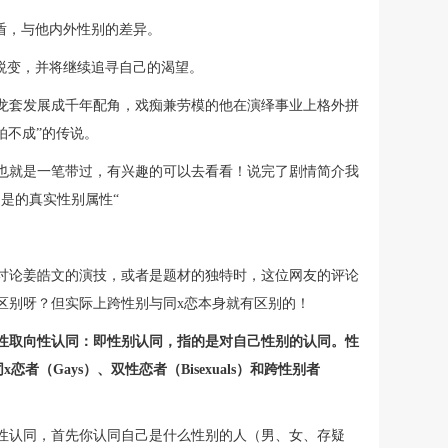
盾，与他内外性别的差异。
蜕变，并将继续追寻自己的渴望。
龙套发展成千年配角，戏痴兼劳模的他在演绎事业上格外拼
拍不成”的传说。
也就是一笔带过，有兴趣的可以去看看！说完了剧情简介我
是的真实性别属性“
讨论姜皓文的演技，或者是题材的独特时，这位网友的评论
区别呀？但实际上跨性别与同x恋本身就有区别的！
性取向性认同：即性别认同，指的是对自己性别的认同。性
同x恋者（Gays）、双性恋者（Bisexuals）和跨性别者
性认同，首先你认同自己是什么性别的人（男、女、存疑