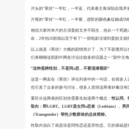
片头的“翠丝”一半红，一半蓝，代表着主角深陷自我矛
片尾的“翠丝”一半红，一半紫，进阶的颜色象征她成功
相信大家对本片的主演姜皓文并不陌生，他从一个死跑
命，2年拍26部戏以至于有了“一部电影没请到姜皓文就
以上就是《翠丝》大概的剧情简介了，为了不剧透所以
们来聊聊这部剧中网友讨论比较多的话题之一”剧中主角
”这种是跨性别，不是同x恋，不要混淆视听“
这是一网友在《翠丝》评论列表中的一句话，在很多人
也引发了众多的参与讨论，很多人觉得这两者好像没有
要区分这两者的区别你需要先知道两个概念：
性认同、
取向：即LGBT。LGBT是女同x恋者（Lesbians）、男
（Transgender）等性少数群体的总体简称。
性取向说白了就是你是同性恋还是异性恋。它的基础是