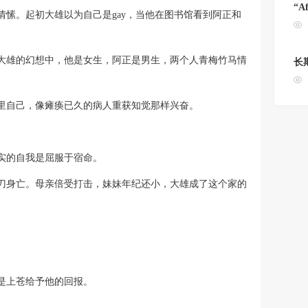
“A
愫。起初大雄以为自己是gay，当他在图书馆看到阿正和
大雄的幻想中，他是女生，阿正是男生，两个人青梅竹马情
长
里自己，像瘫痪已久的病人重获知觉那样兴奋。
实的自我是屈服于宿命。
刀身亡。母亲倍受打击，妹妹年纪还小，大雄成了这个家的
是上苍给予他的回报。