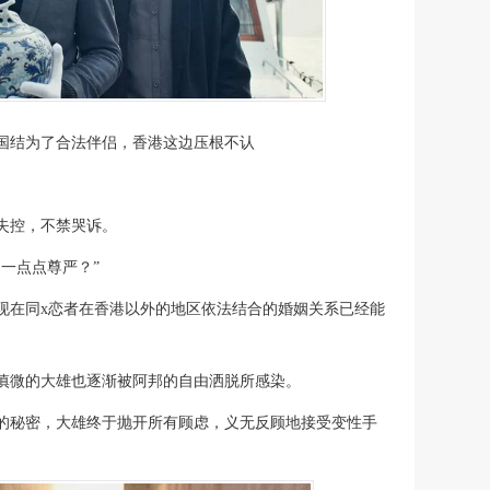
国结为了合法伴侣，香港这边压根不认
失控，不禁哭诉。
一点点尊严？”
现在同x恋者在香港以外的地区依法结合的婚姻关系已经能
慎微的大雄也逐渐被阿邦的自由洒脱所感染。
的秘密，大雄终于抛开所有顾虑，义无反顾地接受变性手