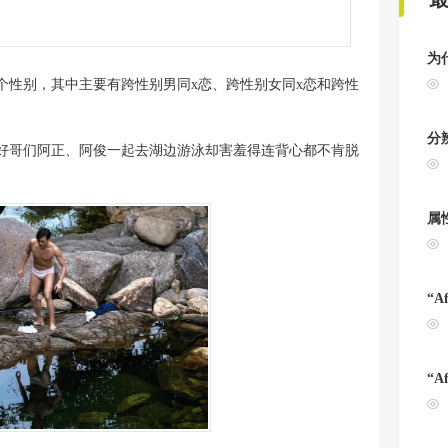
为
个性别，其中主要有跨性别男同x恋、跨性别女同x恋和跨性
分
好哥们阿正、阿俊一起去湖边游泳却害羞得连背心都不肯脱
属
“A
“A