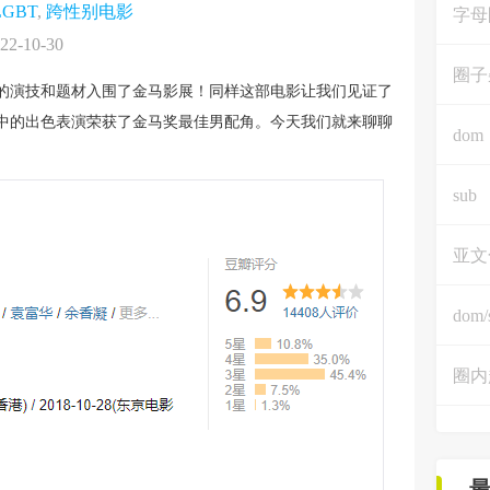
LGBT
,
跨性别电影
字母
22-10-30
圈子
色的演技和题材入围了金马影展！同样这部电影让我们见证了
中的出色表演荣获了金马奖最佳男配角。今天我们就来聊聊
dom
sub
亚文
dom/
圈内