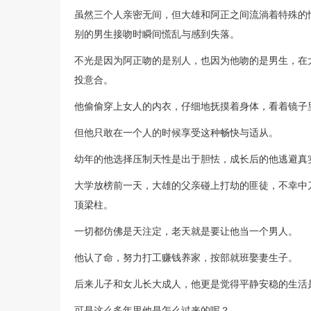
虽然三个人亲密无间，但大雄和阿正之间流淌着特殊的情
别的男生接吻时瞬间慌乱与感到失落。
不光是因为阿正吻的是别人，也因为他吻的是男生，在
投意合。
他偷偷穿上女人的内衣，仔细地抚摸着身体，看着镜子
但他只敢在一个人的时候享受这种畅快与适从。
幼年的他选择压制天性是出于胆怯，成长后的他逃避真
大学放榜前一天，大雄的父亲碰上打劫的匪徒，不幸中
顶梁柱。
一切都仿佛是天注定，老天就是要让他当一个男人。
他认了命，努力打工赚钱养家，按部就班娶妻生子。
后来儿子和女儿长大成人，他更是觉得平静安稳的生活
可是这么多年里他是怎么过来的呢？