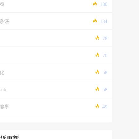
圈
180
杂谈
134
78
76
化
58
sub
58
趣事
49
最近更新