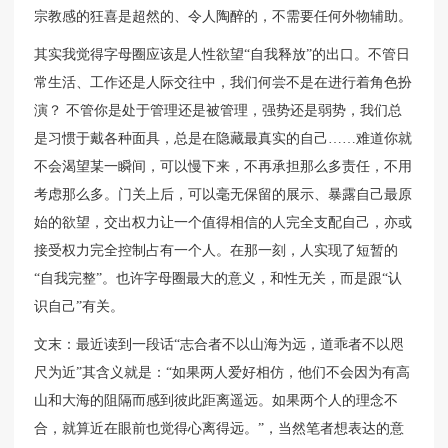
宗教感的狂喜是超然的、令人陶醉的，不需要任何外物辅助。
其实我觉得字母圈应该是人性欲望“自我释放”的出口。不管日
常生活、工作还是人际交往中，我们何尝不是在进行着角色扮
演？ 不管你是处于管理还是被管理，强势还是弱势，我们总
是习惯于戴各种面具，总是在隐藏最真实的自己……难道你就
不会渴望某一瞬间，可以慢下来，不再承担那么多责任，不用
考虑那么多。门关上后，可以毫无保留的展示、暴露自己最原
始的欲望，交出权力让一个值得相信的人完全支配自己，亦或
接受权力完全控制占有一个人。在那一刻，人实现了短暂的
“自我完整”。也许字母圈最大的意义，和性无关，而是跟“认
识自己”有关。
文末：最近读到一段话“志合者不以山海为远，道乖者不以咫
尺为近”其含义就是：“如果两人爱好相仿，他们不会因为有高
山和大海的阻隔而感到彼此距离遥远。如果两个人的理念不
合，就算近在眼前也觉得心离得远。”，当然笔者想表达的意