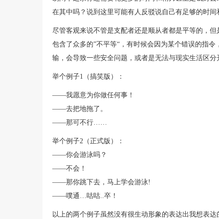
在其中吗？说到这里可能有人反驳说自己有足够的时间和
尽管客观来说不管是支配者还是顺从者都是平等的，但是只
包含了众多的”不平等“，有时候会因为某个错误的指
输，会导致一些安全问题，或者是无法与现实生活区分
举个例子1（搞笑版）：
——我愿意为你做任何事！
——去把地拖了。
——那可不行……
举个例子2（正式版）：
——你会游泳吗？
——不会！
——那你跳下去，马上学会游泳!
——噗通…咕咕..卒！
以上的两个例子虽然没有很生动形象的表达出我想表达