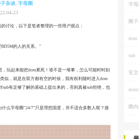
圈子杂谈
,
字母圈
字母
22-04-23
圈子
话题的讨论，以下是笔者整理的一些用户观点：
dom
爱BD5M的人的关系。”
sub
想想，玩起来能把dom累死！谁不是一堆事，怎么可能时时刻
亚文
享类似，就是在双方都有空的时候，我有权利随时进入dom
sub有足够了解的基础上提出来的，否则真被sub拒绝，也
dom/
圈内
什么字母圈“24/7”只是理想国度，并不适合多数人呢？接