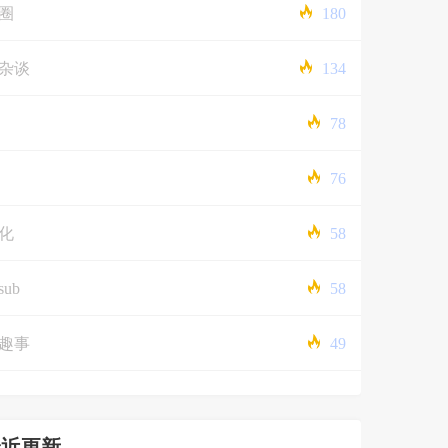
圈
180
杂谈
134
78
76
化
58
sub
58
趣事
49
最近更新