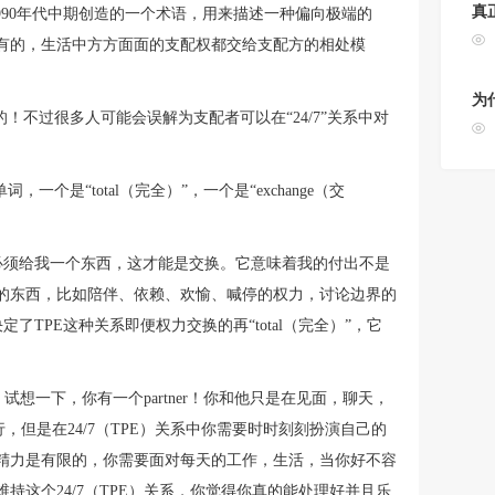
真
is在1990年代中期创造的一个术语，用来描述一种偏向极端的
将所有的，生活中方方面面的支配权都交给支配方的相处模
为
！不过很多人可能会误解为支配者可以在“24/7”关系中对
个是“total（完全）”，一个是“exchange（交
你也必须给我一个东西，这才能是交换。它意味着我的付出不是
的东西，比如陪伴、依赖、欢愉、喊停的权力，讨论边界的
决定了TPE这种关系即便权力交换的再“total（完全）”，它
）”，试想一下，你有一个partner！你和他只是在见面，聊天，
行，但是在24/7（TPE）关系中你需要时时刻刻扮演自己的
精力是有限的，你需要面对每天的工作，生活，当你好不容
这个24/7（TPE）关系，你觉得你真的能处理好并且乐