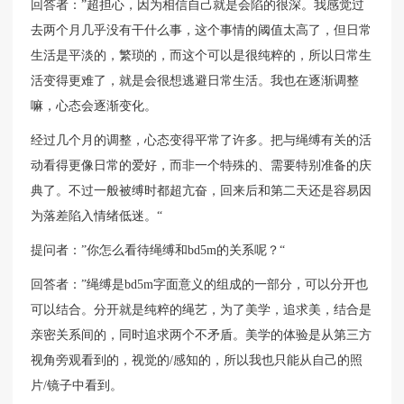
回答者：”超担心，因为相信自己就是会陷的很深。我感觉过
去两个月几乎没有干什么事，这个事情的阈值太高了，但日常
生活是平淡的，繁琐的，而这个可以是很纯粹的，所以日常生
活变得更难了，就是会很想逃避日常生活。我也在逐渐调整
嘛，心态会逐渐变化。
经过几个月的调整，心态变得平常了许多。把与绳缚有关的活
动看得更像日常的爱好，而非一个特殊的、需要特别准备的庆
典了。不过一般被缚时都超亢奋，回来后和第二天还是容易因
为落差陷入情绪低迷。“
提问者：”你怎么看待绳缚和bd5m的关系呢？“
回答者：”绳缚是bd5m字面意义的组成的一部分，可以分开也
可以结合。分开就是纯粹的绳艺，为了美学，追求美，结合是
亲密关系间的，同时追求两个不矛盾。美学的体验是从第三方
视角旁观看到的，视觉的/感知的，所以我也只能从自己的照
片/镜子中看到。