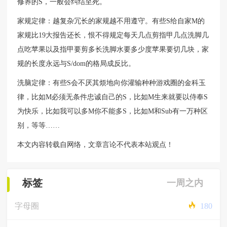
修养的S，一般会纠结至死。
家规定律：越复杂冗长的家规越不用遵守。有些S给自家M的
家规比19大报告还长，恨不得规定每天几点剪指甲几点洗脚几
点吃苹果以及指甲要剪多长洗脚水要多少度苹果要切几块，家
规的长度永远与S/dom的格局成反比。
洗脑定律：有些S会不厌其烦地向你灌输种种游戏圈的金科玉
律，比如M必须无条件忠诚自己的S，比如M生来就要以侍奉S
为快乐，比如我可以多M你不能多S，比如M和Sub有一万种区
别，等等……
本文内容转载自网络，文章言论不代表本站观点！
标签
一周之内
字母圈
180