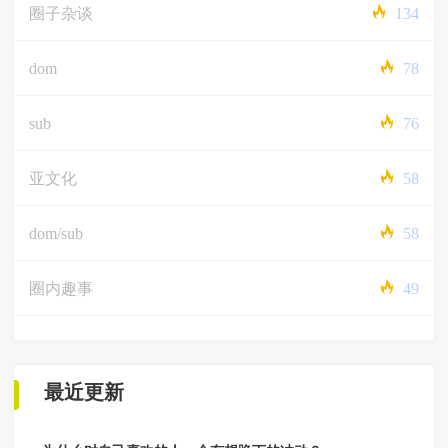
圈子杂谈
134
dom
78
sub
76
亚文化
58
dom/sub
58
圈内趣事
49
最近更新