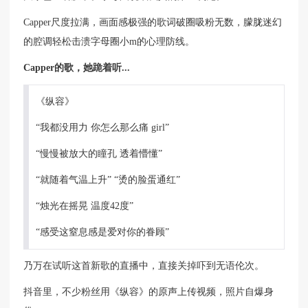
Capper尺度拉满，画面感极强的歌词破圈吸粉无数，朦胧迷幻
的腔调轻松击溃字母圈小m的心理防线。
Capper的歌，她跪着听...
《纵容》
“我都没用力 你怎么那么痛 girl”
“慢慢被放大的瞳孔 透着懵懂”
“就随着气温上升” “烫的脸蛋通红”
“烛光在摇晃 温度42度”
“感受这窒息感是爱对你的眷顾”
乃万在试听这首新歌的直播中，直接关掉吓到无语伦次。
抖音里，不少粉丝用《纵容》的原声上传视频，照片自爆身