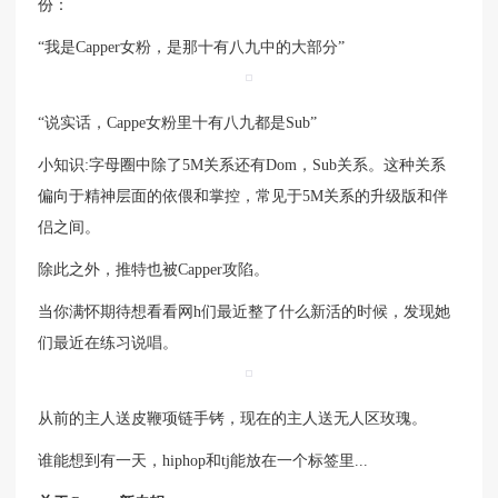
份：
“我是Capper女粉，是那十有八九中的大部分”
“说实话，Cappe女粉里十有八九都是Sub”
小知识:字母圈中除了5M关系还有Dom，Sub关系。这种关系
偏向于精神层面的依偎和掌控，常见于5M关系的升级版和伴
侣之间。
除此之外，推特也被Capper攻陷。
当你满怀期待想看看网h们最近整了什么新活的时候，发现她
们最近在练习说唱。
从前的主人送皮鞭项链手铐，现在的主人送无人区玫瑰。
谁能想到有一天，hiphop和tj能放在一个标签里...