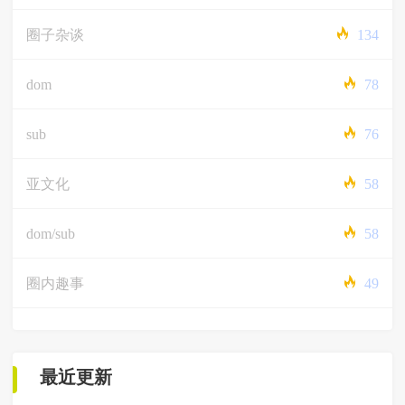
圈子杂谈
134
dom
78
sub
76
亚文化
58
dom/sub
58
圈内趣事
49
最近更新