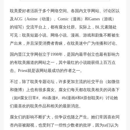
耽美爱好者活跃于多个网络空间。各国内文学网站、讨论区以
及ACG（Anime（动漫）、Comic（漫画）和Games（游戏）
的缩写）交流平台上，都有腐女社群。实际上，BL元素随处
可见：耽美短篇小说、网络小说、漫画、游戏和剧集不断被生
产出来，并且深受消费者青睐，在耽美迷中广为传播和讨论。
国内晋江文学网创立于1998年，是国内最早创立也最有影响力
的有耽美频道的网站之一，其中最红的小说能获得上百万点
击。Priest就是该网站最成功的作者之一。
不过，除了耽美专题论坛，许多更加主流的社交平台（如微信
和微博）上也有很多腐女。腐女们每天都在耽美相关的词条下
（如#腐女日常#、#bl条漫#、#bl漫画#和#原创耽美#）讨论她
们最喜欢的耽美作品和相关的最新消息。
腐女们的影响不断扩大，但争议也随之产生。她们常因喜欢同
杏内容被鄙视，也受到了一些性少数者的批评，因为ta们认为