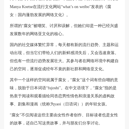
Manya Koetse在流行文化网站“what’s on weibo”发表的《腐
女：国内蓬勃发展的网络文化》。
所谓的“腐女”被嘲笑、讨厌和误解，但她们却是一种已经兴盛
发展数年的网络亚文化的核心。
国内的社交媒体繁忙异常，每天都有新的流行趋势、主题和运
动出现，但当它们带给人们的新鲜感消失后，又会迅速衰落。
但也有一些流行趋势发展壮大。其参与者在网络环境中构建自
己的空间，逐渐促成经年不衰的新社群和网络亚文化。
其中一个这样的空间就属于腐女，“腐女”这个词有些自嘲的意
味，脱胎于日本词语“fujoshi”。在中文语境下，“腐女”指的是
热衷于阅读和观看描绘同杏恋男性情色和浪漫关系的虚构故
事、剧集和漫画（统称为yaoi（日语词））的年轻女孩。
“腐女”不仅阅读这些主要由女性作者创作、目标读者也是女性
的故事，还自己写这类故事，并与朋友们分享讨论。