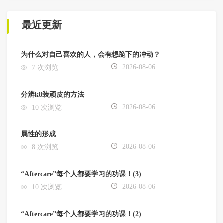
最近更新
为什么对自己喜欢的人，会有想跪下的冲动？
2026-08-06
7 次浏览
分辨k8装顽皮的方法
2026-08-06
10 次浏览
属性的形成
2026-08-06
8 次浏览
“Aftercare”每个人都要学习的功课！(3)
2026-08-06
10 次浏览
“Aftercare”每个人都要学习的功课！(2)