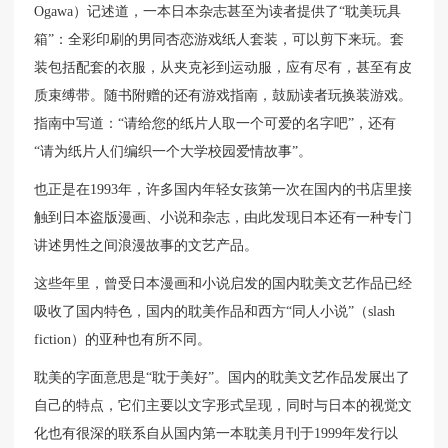
Ogawa）记述道，一本日本杂志甚至为读者提供了“耽美玩具
箱”：全彩印刷的男同杏恋游戏纸人套装，可以剪下来玩。套
装包括配套的衣服，从夹克衫到运动服，应有尽有，甚至有皮
质束缚带。随书附赠的还有游戏指南，鼓励读者玩换装游戏。
指南中写道：“请给您的纸片人取一个可爱的名字吧”，还有
“请为纸片人们编织一个大学校园爱情故事”。
也正是在1993年，许多国内年轻女孩第一次在国内的书店里接
触到日本盗版漫画、小说和杂志，由此发现日本还有一种专门
讲述男性之间浪漫故事的文艺产品。
这些年里，曾受日本漫画和小说启发的国内耽美文艺作品已经
吸收了国内特色，国内的耽美作品和西方“同人小说”（slash
fiction）的亚种也有所不同。
耽美的字面意思是“耽于美好”。国内的耽美文艺作品发展出了
自己的特点，它们主要以文字形式呈现，同时与日本的视觉文
化也有很深的联系自从国内第一本耽美月刊于1999年发行以