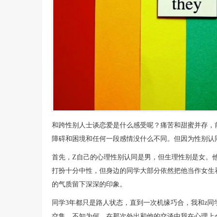
和跨性别人士谈恋爱是什么感受呢？痛苦和甜蜜并存，
障碍和困境和任何一段感情没什么不同。但因为性别认
首先，Z自己的心理性别认同是男，但生理性别是女。
打扮十分中性，但身边的同学大部分依然把他当作女生
的气质留下深深的印象。
同学3年都只是路人状态，直到一次机缘巧合，我和z
交集。不知为何，在那次外出和他的交谈中我在心理上