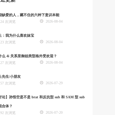
期缺爱的人，藏不住的六种下意识本能
2026-08-04
24 次浏览
上：我为什么喜欢妹宝
2026-08-04
23 次浏览
什么 4i 关系里御姐类型格外受欢迎？
2026-08-04
27 次浏览
上先生/小朋友
2026-07-29
57 次浏览
论】孙悟空是不是 brat 和反抗型 sub 和 SAM 型 sub
混合体？
2026-07-20
92 次浏览