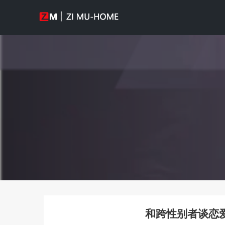
和跨性别者谈恋