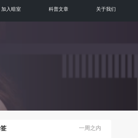
加入暗室
科普文章
关于我们
标签
一周之内