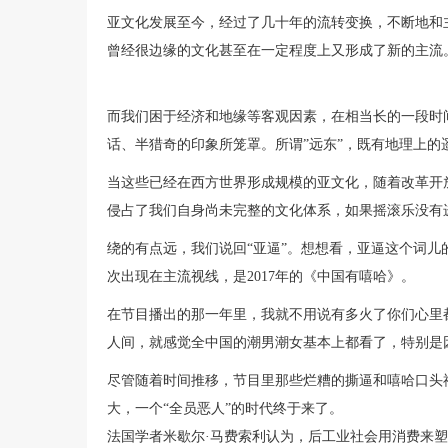
亚文化发展至今，经过了几十年的流转变换，不断地和
曾经很边缘的文化甚至在一定程度上又形成了新的主流
而我们困于经济和地缘等客观因素，在相当长的一段时
话、半猎奇的印象所笼罩。所谓”远东”，既有地理上的
当这些已经在西方世界形成规模的亚文化，随着改革开
侵占了我们自身尚未完整的文化体系，如果摇滚乐没有
绕的有点远，我们说回“亚逼”。想想看，亚逼这个词
次出现在主流视线，是2017年的《中国有嘻哈》。
在节目播出的那一年里，我就不用说有多火了你们心里都
人间，就感觉全中国的潮男潮女基本上都看了，特别是
尽管随着时间推移，节目里那些烂糟的撕逼和嘻哈口头禅
大，一个“全员恶人”的时代终于来了。
法国学者米歇尔·马费索利认为，后工业社会用消费来