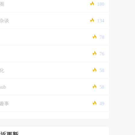
圈
180
杂谈
134
78
76
化
58
sub
58
趣事
49
最近更新