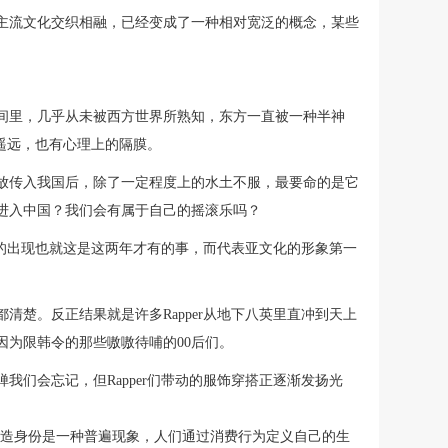
主流文化交织相融，已经变成了一种相对宽泛的概念，某些
。
间里，几乎从未被西方世界所熟知，东方一直被一种半神
遥远，也有心理上的隔膜。
放传入我国后，除了一定程度上的水土不服，最要命的是它
进入中国？我们会有属于自己的摇滚乐吗？
儿的出现也就这是这两年才有的事，而代表亚文化的形象第一
清楚。反正结果就是许多Rapper从地下八英里直冲到天上
因为限韩令的那些嗷嗷待哺的00后们。
我们会忘记，但Rapper们带动的服饰穿搭正逐渐发扬光
塑造身份是一种普遍现象，人们通过消费行为定义自己的生