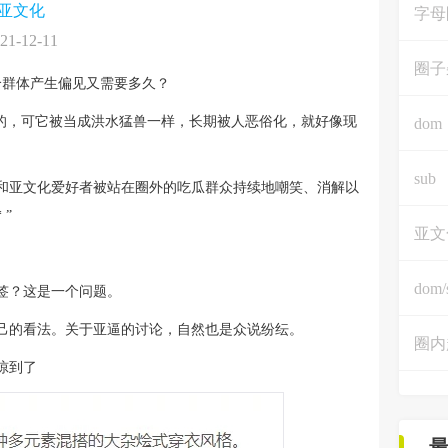
亚文化
字母
21-12-11
圈子
个群体产生偏见又需要多久？
耻的，可它被当成洪水猛兽一样，长期被人恶俗化，就好像现
dom
sub
和亚文化爱好者被站在圈外的吃瓜群众持续地嘲笑、消解以
”
亚文
dom/
签？这是一个问题。
己的看法。关于亚逼的讨论，自然也是众说纷纭。
圈内
惊到了