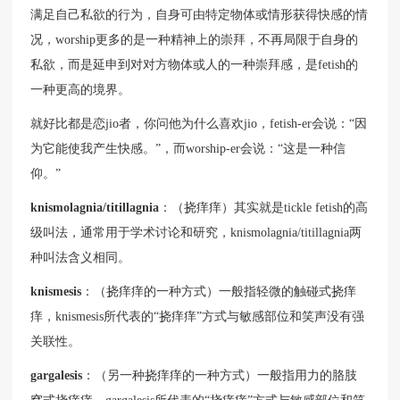
满足自己私欲的行为，自身可由特定物体或情形获得快感的情
况，worship更多的是一种精神上的崇拜，不再局限于自身的
私欲，而是延申到对对方物体或人的一种崇拜感，是fetish的
一种更高的境界。
就好比都是恋jio者，你问他为什么喜欢jio，fetish-er会说：“因
为它能使我产生快感。”，而worship-er会说：“这是一种信
仰。”
knismolagnia/titillagnia
：（挠痒痒）其实就是tickle fetish的高
级叫法，通常用于学术讨论和研究，knismolagnia/titillagnia两
种叫法含义相同。
knismesis
：（挠痒痒的一种方式）一般指轻微的触碰式挠痒
痒，knismesis所代表的“挠痒痒”方式与敏感部位和笑声没有强
关联性。
gargalesis
：（另一种挠痒痒的一种方式）一般指用力的胳肢