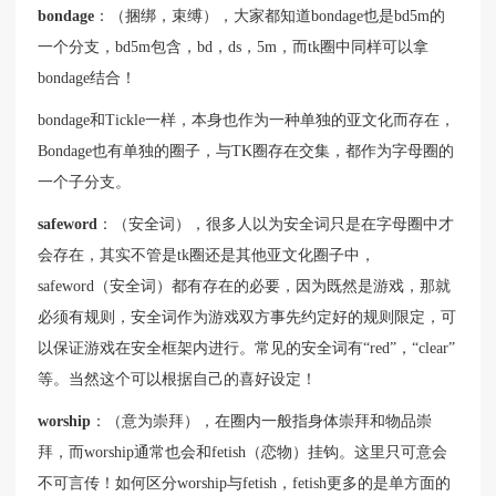
bondage
：（捆绑，束缚），大家都知道bondage也是bd5m的
一个分支，bd5m包含，bd，ds，5m，而tk圈中同样可以拿
bondage结合！
bondage和Tickle一样，本身也作为一种单独的亚文化而存在，
Bondage也有单独的圈子，与TK圈存在交集，都作为字母圈的
一个子分支。
safeword
：（安全词），很多人以为安全词只是在字母圈中才
会存在，其实不管是tk圈还是其他亚文化圈子中，
safeword（安全词）都有存在的必要，因为既然是游戏，那就
必须有规则，安全词作为游戏双方事先约定好的规则限定，可
以保证游戏在安全框架内进行。常见的安全词有“red”，“clear”
等。当然这个可以根据自己的喜好设定！
worship
：（意为崇拜），在圈内一般指身体崇拜和物品崇
拜，而worship通常也会和fetish（恋物）挂钩。这里只可意会
不可言传！如何区分worship与fetish，fetish更多的是单方面的