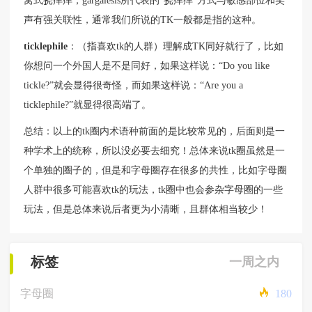
窝式挠痒痒，gargalesis所代表的“挠痒痒”方式与敏感部位和笑
声有强关联性，通常我们所说的TK一般都是指的这种。
ticklephile
：（指喜欢tk的人群）理解成TK同好就行了，比如
你想问一个外国人是不是同好，如果这样说：“Do you like
tickle?”就会显得很奇怪，而如果这样说：“Are you a
ticklephile?”就显得很高端了。
总结：以上的tk圈内术语种前面的是比较常见的，后面则是一
种学术上的统称，所以没必要去细究！总体来说tk圈虽然是一
个单独的圈子的，但是和字母圈存在很多的共性，比如字母圈
人群中很多可能喜欢tk的玩法，tk圈中也会参杂字母圈的一些
玩法，但是总体来说后者更为小清晰，且群体相当较少！
标签
一周之内
字母圈
180