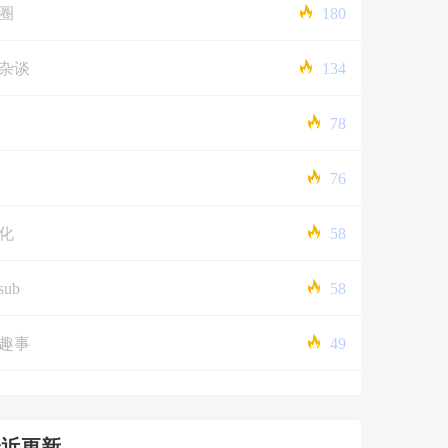
圈
180
杂谈
134
78
76
化
58
sub
58
趣事
49
最近更新