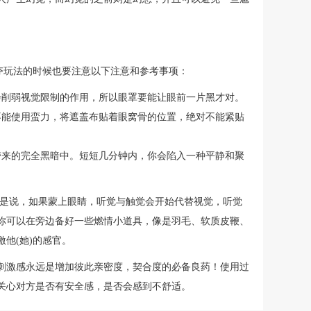
剥夺玩法的时候也要注意以下注意和参考事项：
会削弱视觉限制的作用，所以眼罩要能让眼前一片黑才对。
不能使用蛮力，将遮盖布贴着眼窝骨的位置，绝对不能紧贴
带来的完全黑暗中。短短几分钟内，你会陷入一种平静和聚
就是说，如果蒙上眼睛，听觉与触觉会开始代替视觉，听觉
你可以在旁边备好一些燃情小道具，像是羽毛、软质皮鞭、
他(她)的感官。
刺激感永远是增加彼此亲密度，契合度的必备良药！使用过
关心对方是否有安全感，是否会感到不舒适。