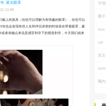
剥夺
,
遮光眼罩
字母
21-12-09
圈子
们戴上的面具（你也可以理解为有情趣的眼罩），你也可以
时你也会发现有些人在和伴侣亲密的时候喜欢带着眼罩，蒙
dom
剥夺或者准确点来说是感官剥夺下的视觉剥夺，今天我们就来
sub
亚文
dom/
圈内