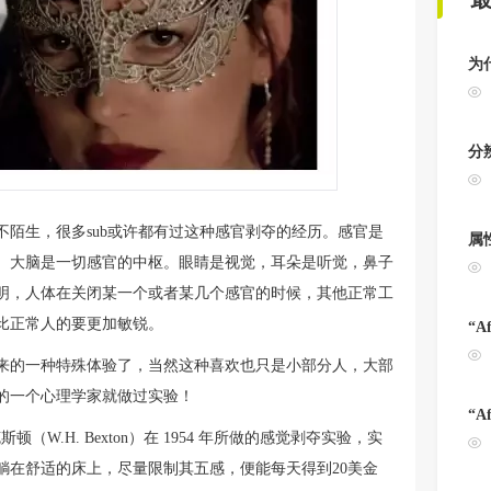
为
分
陌生，很多sub或许都有过这种感官剥夺的经历。感官是
属
。大脑是一切感官的中枢。眼睛是视觉，耳朵是听觉，鼻子
明，人体在关闭某一个或者某几个感官的时候，其他正常工
比正常人的要更加敏锐。
“A
来的一种特殊体验了，当然这种喜欢也只是小部分人，大部
的一个心理学家就做过实验！
“A
（W.H. Bexton）在 1954 年所做的感觉剥夺实验，实
躺在舒适的床上，尽量限制其五感，便能每天得到20美金