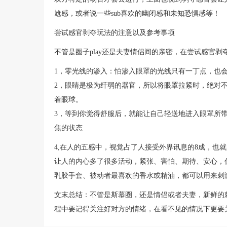
尬感，或者说一些sub喜欢的幽闭感和未知恐惧感等！
尝试感官剥夺玩法的注意以及参考事项
不管是圈子play还是夫妻情侣间的亲密，在尝试感官
1，零光线的渗入：怕渗入眼罩的光线只有一丁点，也
2，眼睛是极为纤弱的器官，所以将眼罩拉紧时，绝对
着眼球。
3，等到你觉得舒服后，就能让自己轻送地进入眼罩所
焦的状态
4,在人的五感中，视觉占了人接受外界讯息的8成，也
让人的内心多了很多活动，紧张、害怕、期待、安心，
乳胶手套、被动者最喜欢的香水或精油，都可以用来刺激
文末总结：不管是斯慕圈，还是情侣或者夫妻，新鲜的
程中要记得关注好对方的情绪，在看不见的情况下更要