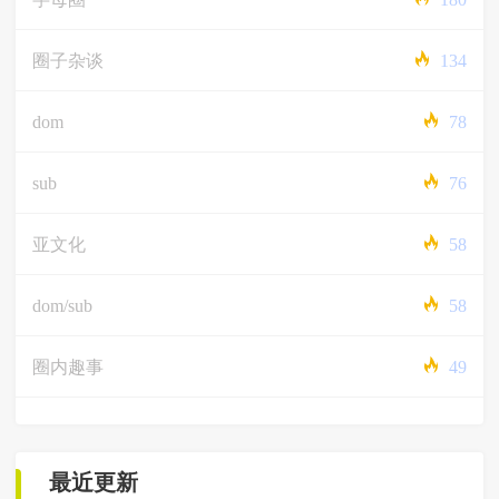
圈子杂谈
134
dom
78
sub
76
亚文化
58
dom/sub
58
圈内趣事
49
最近更新