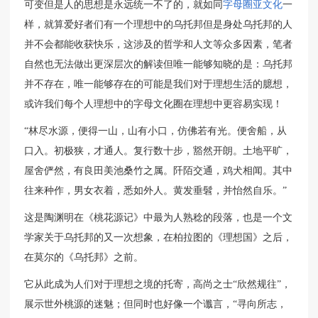
可变但是人的思想是永远统一不了的，就如同
字母圈亚文化
一
样，就算爱好者们有一个理想中的乌托邦但是身处乌托邦的人
并不会都能收获快乐，这涉及的哲学和人文等众多因素，笔者
自然也无法做出更深层次的解读但唯一能够知晓的是：乌托邦
并不存在，唯一能够存在的可能是我们对于理想生活的臆想，
或许我们每个人理想中的字母文化圈在理想中更容易实现！
“林尽水源，便得一山，山有小口，仿佛若有光。便舍船，从
口入。初极狭，才通人。复行数十步，豁然开朗。土地平旷，
屋舍俨然，有良田美池桑竹之属。阡陌交通，鸡犬相闻。其中
往来种作，男女衣着，悉如外人。黄发垂髫，并怡然自乐。”
这是陶渊明在《桃花源记》中最为人熟稔的段落，也是一个文
学家关于乌托邦的又一次想象，在柏拉图的《理想国》之后，
在莫尔的《乌托邦》之前。
它从此成为人们对于理想之境的托寄，高尚之士“欣然规往”，
展示世外桃源的迷魅；但同时也好像一个谶言，“寻向所志，