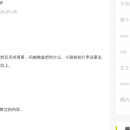
字母
26-05-18
圈子
dom
sub
久，然后关掉屏幕，问她晚饭想吃什么。小孩收拾行李说要走
链拉上。
亚文
dom/
圈内
上教过的内容。