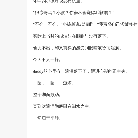
怀中的小孩呼吸变得沉重。
“很惊讶吗？小孩？你会不会觉得我软弱？”
“不会…不会。”小孩越说越清晰，“我责怪自己没能接住
实际上当时的眼泪只在眼眶里没有落下。
他哭不出，却又真实的感受到眼睛滚烫而湿润。
今天不太一样。
daddy的心里有一滴泪落下了，砸进心湖的正中央。
一圈，一圈……涟漪。
整个湖面颤动。
直到这滴泪彻底融在湖水之中。
一切归于平静。
……