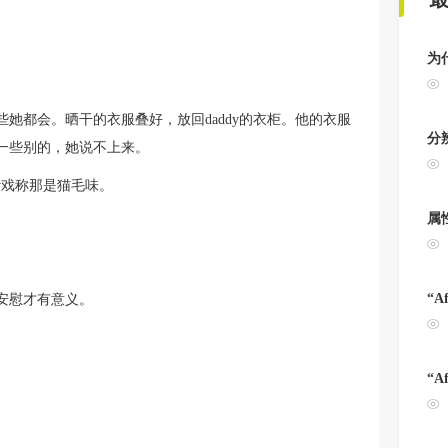
为
她都会。晒干的衣服叠好，放回daddy的衣柜。他的衣服
分
一些别的，她说不上来。
y戏称那是猫毛味。
属
“A
安慰才有意义。
“A