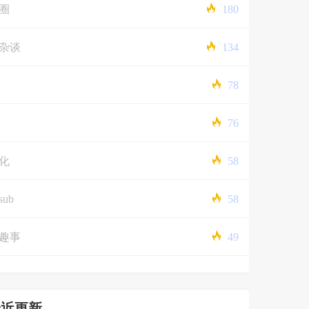
圈
180
杂谈
134
78
76
化
58
sub
58
趣事
49
最近更新