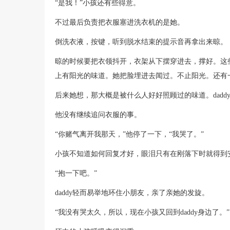
“是我！”小孩还有些得意。
不过最后负责把衣服塞进洗衣机的是她。
倒洗衣液，按键，听到脱水结束的提示音再拿出来晾。
晾的时候要把衣领抖开，衣架从下摆穿进去，撑好。这些
上有阳光的味道。她把脸埋进去闻过。不止阳光。还有
后来她想，那大概是被什么人好好照顾过的味道。dadd
他没有继续追问衣服的事。
“你赌气离开我那天，”他停了一下，“我哭了。”
小孩不知道如何回复才好，眼泪只有在刚落下时就得到
“抱一下吧。”
daddy轻而易举地环住小朋友，亲了亲她的发旋。
“我没有哭太久，所以，现在小孩又回到daddy身边了。”