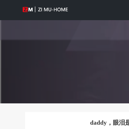
daddy，眼