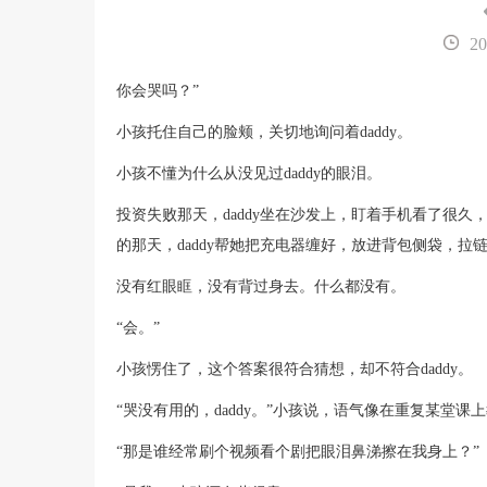
20
你会哭吗？”
小孩托住自己的脸颊，关切地询问着daddy。
小孩不懂为什么从没见过daddy的眼泪。
投资失败那天，daddy坐在沙发上，盯着手机看了很
的那天，daddy帮她把充电器缠好，放进背包侧袋，拉
没有红眼眶，没有背过身去。什么都没有。
“会。”
小孩愣住了，这个答案很符合猜想，却不符合daddy。
“哭没有用的，daddy。”小孩说，语气像在重复某堂课
“那是谁经常刷个视频看个剧把眼泪鼻涕擦在我身上？”