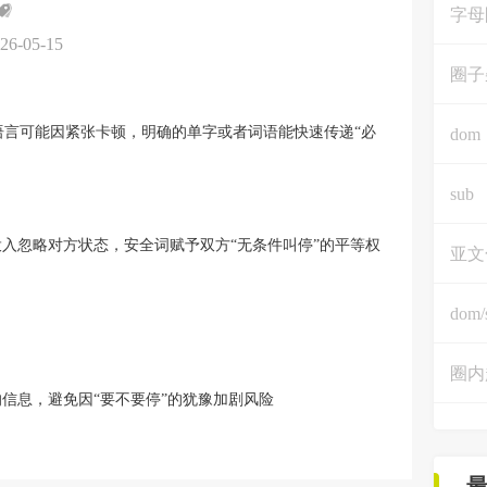
字母
26-05-15
圈子
语言可能因紧张卡顿，明确的单字或者词语能快速传递“必
dom
sub
投入忽略对方状态，安全词赋予双方“无条件叫停”的平等权
亚文
dom/
圈内
的信息，避免因“要不要停”的犹豫加剧风险