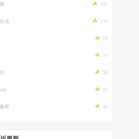
圈
180
杂谈
134
78
76
化
58
sub
58
趣事
49
最近更新