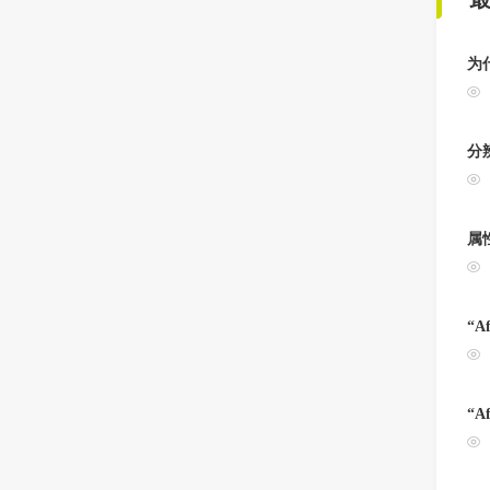
为
分
属
“A
“A