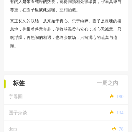
有的人是带着纯粹的热爱，觉得同频相处很珍贵，守着真诚与
尊重，在圈子里彼此温暖、互相治愈。
真正长久的联结，从来始于真心、忠于纯粹。圈子是灵魂的栖
息地，你带着善意奔赴，便收获温柔与安心；若心无诚意、只
剩浮躁，再热闹的相遇，也终会散场，只留满心的疏离与遗
憾。
标签
一周之内
字母圈
180
圈子杂谈
134
dom
78