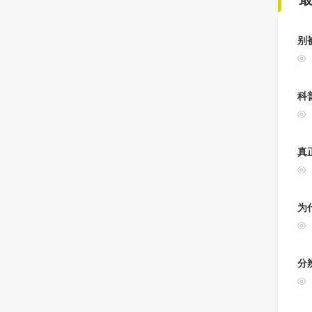
别
科
真
为
分