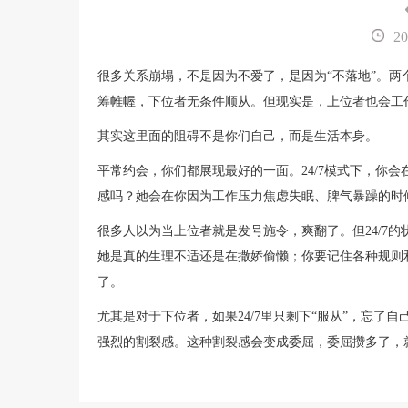
20
很多关系崩塌，不是因为不爱了，是因为“不落地”。
筹帷幄，下位者无条件顺从。但现实是，上位者也会工
其实这里面的阻碍不是你们自己，而是生活本身。
平常约会，你们都展现最好的一面。24/7模式下，你
感吗？她会在你因为工作压力焦虑失眠、脾气暴躁的时
很多人以为当上位者就是发号施令，爽翻了。但24/7
她是真的生理不适还是在撒娇偷懒；你要记住各种规则
了。
尤其是对于下位者，如果24/7里只剩下“服从”，忘了
强烈的割裂感。这种割裂感会变成委屈，委屈攒多了，