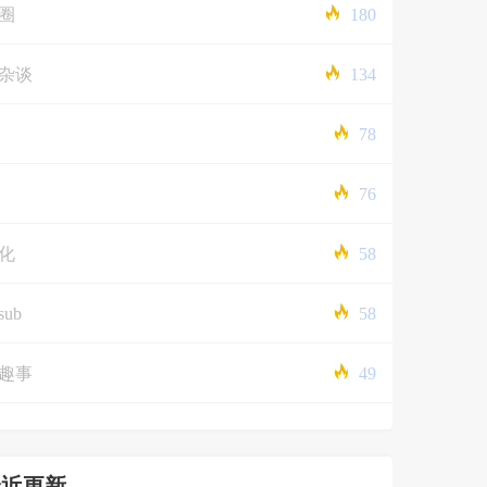
圈
180
杂谈
134
78
76
化
58
sub
58
趣事
49
最近更新