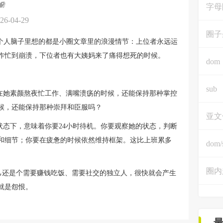
字母
26-04-29
圈子
两个人脑子里想的都是小圈文章里的浪漫情节：上位者永远运
作忙到崩溃，下位者也有大姨妈来了痛得想死的时候。
dom
sub
会在她素颜熬夜忙工作、满嘴溃疡的时候，还能保持那种掌控
候，还能保持那种崇拜和臣服吗？
亚文
的状态下，意味着你要24小时待机。你要观察她的状态，判断
和细节；你要在疲惫的时候依然维持框架。这比上班累多
dom/
圈内
自己还是个需要赚钱吃饭、需要社交的独立人，很快就会产生
就是怨恨。