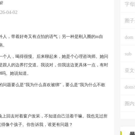
字母
26-04-02
圈子
外人，带着好奇又有点怕的语气；另一种是刚入圈的m自
dom
病。
sub
一个人，喝得很慢。后来聊起来，她是个心理咨询师。她问
是跟人的边界打交道。我说对，但我这边更具体一点，有时
亚文
M吗。她说知道。
问题要么是“我为什么喜欢被绑”，要么是“我为什么不敢
dom/
圈内
，晚上回去对着窗户发呆，不知道自己活着干嘛。我也见过所
笑得像个孩子。你告诉我，谁更有问题？