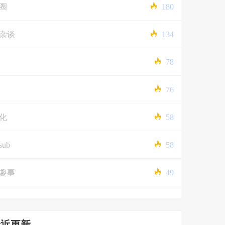
圈
180
杂谈
134
78
76
化
58
sub
58
趣事
49
最近更新