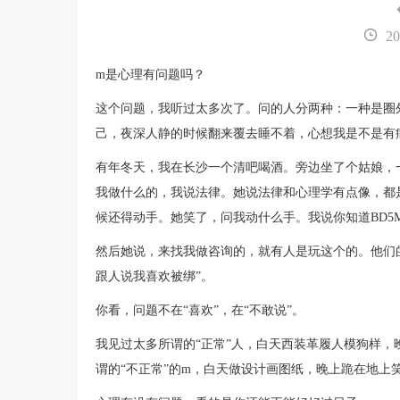
20
m是心理有问题吗？
这个问题，我听过太多次了。问的人分两种：一种是圈
己，夜深人静的时候翻来覆去睡不着，心想我是不是有
有年冬天，我在长沙一个清吧喝酒。旁边坐了个姑娘，
我做什么的，我说法律。她说法律和心理学有点像，都
候还得动手。她笑了，问我动什么手。我说你知道BD5
然后她说，来找我做咨询的，就有人是玩这个的。他们的
跟人说我喜欢被绑”。
你看，问题不在“喜欢”，在“不敢说”。
我见过太多所谓的“正常”人，白天西装革履人模狗样
谓的“不正常”的m，白天做设计画图纸，晚上跪在地上