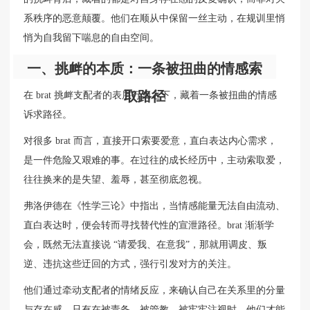
系秩序的恶意颠覆。他们在顺从中保留一丝主动，在规训里悄
悄为自我留下喘息的自由空间。
一、挑衅的本质：一条被扭曲的情感索
取路径
在 brat 挑衅支配者的表层行为之下，藏着一条被扭曲的情感
诉求路径。
对很多 brat 而言，直接开口索要爱意，直白表达内心需求，
是一件危险又艰难的事。在过往的成长经历中，主动索取爱，
往往换来的是失望、羞辱，甚至彻底忽视。
弗洛伊德在《性学三论》中指出，当情感能量无法自由流动、
直白表达时，便会转而寻找替代性的宣泄路径。brat 渐渐学
会，既然无法直接说 “请爱我、在意我”，那就用调皮、叛
逆、违抗这些迂回的方式，强行引发对方的关注。
他们通过牵动支配者的情绪反应，来确认自己在关系里的分量
与存在感。只有在被责备、被管教、被牢牢注视时，他们才能