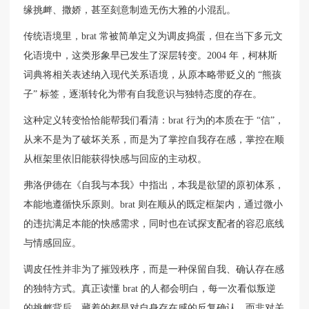
缘挑衅、撒娇，甚至刻意制造无伤大雅的小混乱。
传统语境里，brat 常被简单定义为调皮捣蛋，但在当下多元文
化语境中，这类形象早已发生了深层转变。2004 年，柯林斯
词典将相关表述纳入现代关系语境，从原本略带贬义的 “熊孩
子” 标签，逐渐转化为带有自我意识与独特态度的存在。
这种定义转变恰恰能帮我们看清：brat 行为的本质在于 “信”，
从来不是为了破坏关系，而是为了掌控自我存在感，掌控在顺
从框架里依旧能获得快感与回应的主动权。
弗洛伊德在《自我与本我》中指出，本我是欲望的原初体系，
本能地遵循快乐原则。brat 则在顺从的既定框架内，通过微小
的违抗满足本能的快感需求，同时也在试探支配者的容忍底线
与情感回应。
调皮任性并非为了摧毁秩序，而是一种保留自我、确认存在感
的独特方式。真正读懂 brat 的人都会明白，每一次看似叛逆
的挑衅背后，藏着的都是对自身存在感的反复确认，而非对关