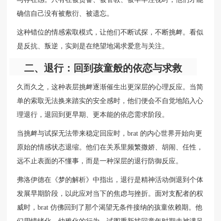
确信自己没有被敷衍、被遗忘。
这种错位的情感索取模式，让他们不断试探，不断挑衅。看似
是反抗、叛逆，实则是在绝望地渴求爱意与关注。
二、退行：回到孩童般的依恋与求救
久而久之，这种表层挑衅逐渐催生出更深层的心理反应。当简
单的索取无法换来踏实的安全感时，他们便会不自觉地陷入心
理退行，退回到更早期、更本能的依恋需求阶段。
当挑衅与试探无法带来稳定回应时，brat 的内心世界开始向更
原始的情感状态退缩。他们在关系里频繁撒娇、胡闹、任性，
远不止表面的不懂事，而是一种深层的退行防御反应。
弗洛伊德在《梦的解析》中指出，退行是精神活动倒退到个体
发展早期阶段，以此应对当下的焦虑与挫折。面对支配者的权
威时，brat 仿佛回到了那个渴望无条件接纳的孩童依赖期。他