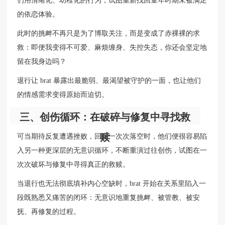
们用情绪化、幼稚化的行为，试图重新找回童年时期未被满足
的依恋体验。
此时的挑衅不再只是为了博取关注，而是变成了赤裸裸的求
救：即便我变得不可爱、麻烦缠身、失控失态，你还会坚定地
留在我身边吗？
退行让 brat 暴露出最脆弱、最渴望被守护的一面，也让他们
的情感需求变得原始而迫切。
三、创伤循环：在破碎与修复中寻找救
赎
可当期待反复遭遇挫败，回应一次次落空时，他们便很容易陷
入另一种更深层的无意识循环，不断重演过往创伤，试图在一
次次破坏与修复中寻得真正的救赎。
当退行也无法彻底填补内心空缺时，brat 开始在关系里陷入一
段既熟悉又痛苦的闭环：无意识地重复挑衅、被管教、被安
抚、再修复的过程。