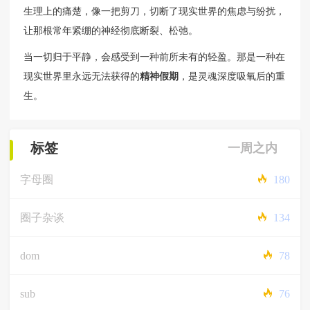
生理上的痛楚，像一把剪刀，切断了现实世界的焦虑与纷扰，
让那根常年紧绷的神经彻底断裂、松弛。
当一切归于平静，会感受到一种前所未有的轻盈。那是一种在
现实世界里永远无法获得的
精神假期
，是灵魂深度吸氧后的重
生。
标签
一周之内
字母圈
180
圈子杂谈
134
dom
78
sub
76