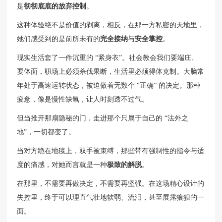
是
彻彻底底的放弃控制
。
这种体验绝不是价值的剥离，相反，在那一方私密的天地里，
她们感受到的是前所未有的
完全接纳
与
安全掌控
。
现实生活套了一件沉重的 “紧身衣”。社会教会我们要端庄、
要体面，职场上必须杀伐果断，生活里必须得体克制。大脑常
年处于高速运转状态，被迫做着无数个 “正确” 的决定。那种
疲惫，像是慢性缺氧，让人时刻透不过气。
但当推开那扇隐秘的门，走进那个只属于自己的 “法外之
地”，一切都变了。
当对方跪在地毯上，双手被束缚，那些带有强制性的指令与适
度的痛感，对她而言就是一种
极致的解脱
。
在那里，不需要再做决定，不需要再坚强。在这场精心设计的
失控里，终于可以理直气壮地软弱、流泪，甚至展露狼狈的一
面。