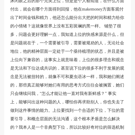
床闭眼之后的那个完美上位，但是是个人都知道，在什么方面
付出，就会在哪个方面得到回报，他在makemoney方面客观付
出了时间金钱和精力，他还怎么能分出大把的时间和精力给你
的小情绪？这就像世界上没有五彩斑斓的黑一样。 铺垫了很
多，问题会更好理解一点，我知道上位的快感来源是什么，但
是问题就在于，一个需要被引导，需要被规劝的人，无论社会
地位，他的精神层面一定处于一个亟待梳理的状态，并且是被
上位向下兼容的，这事实上就意味着，上位的很多理念和观念
是无法和下位达成共识的，甚至说下位的很多不利于发展的观
念是无法被扭转的，就像不可和夏虫语冰一样，我和她们阐述
的，那些真正能够对她们有用的思考方式往往会被搁置，她们
只会继续问我，“怎么才能让他一直对我有新鲜感？” 事实
上，能够问出这种问题的人，哪怕你再求助别人，你也失去了
做到这件事情的能力。上位要找到一个合适的下位，下位的需
要引导，和概念层面的无法沟通，这个根本矛盾是怎么解决
的？我本人是一个非典型下位，所以比较好奇对位的筛选机制