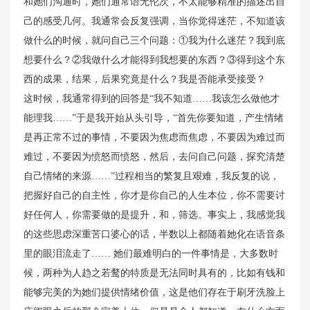
和她们沟通时，她们通常语无伦次，不太能够精准的描述出自
己的感受几何。我通常会反复强调，当你觉得迷茫，不知道该
做什么的时候，就问自己三个问题：①我为什么迷茫？我到底
想要什么？②我做什么才能得到我想要的东西？③得到这个东
西的成果，结果，后果究竟是什么？我是否能承受接受？
这时候，我通常得到的回答是“我不知道……我该怎么做他才
能理我……”于是我开始从头引导，“首先你要知道，产生情绪
是再正常不过的事情，不要因为焦虑而焦虑，不要因为难过而
难过，不要因为愤怒而愤怒，然后，去问自己问题，探究清楚
自己情绪的来源……”过程相当的繁复且艰难，我反复的说，
把握好自己的自主性，你才是你自己的人生本位，你不需要讨
好任何人，你需要做的是提升，和，筛选。事实上，我感觉我
的这些思虑深重苦口婆心的话，半数以上都随着她化在语音条
里的眼泪流走了…… 她们最难明白的一件事情是，大多数时
候，两种为人趋之若鹜的特质是无法同时具有的，比如有钱和
能够完美的为她们提供情绪价值，这是他们存在于刷牙洗脸上