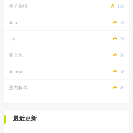
圈子杂谈
134
dom
78
sub
76
亚文化
58
dom/sub
58
圈内趣事
49
最近更新