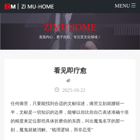
MENU
ZIMUHOME
直面内心，勇于自目。专注亚文化领域！
看见即疗愈
2025-10-22
任何痛苦，只要能找到合适的文献综述，痛苦立刻就腰斩一
半，文献是一切知识的边界，能够以你比你自己表述准确十倍
的精度来定位那些具体折磨你的东西，叫出魔鬼名字的那一
刻，魔鬼就被消解。“梳理逻辑，而非忍受”