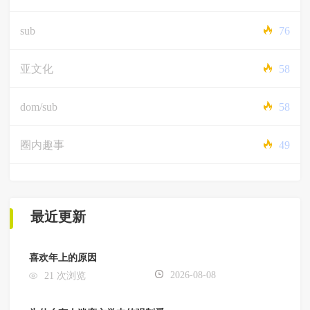
sub
76
亚文化
58
dom/sub
58
圈内趣事
49
最近更新
喜欢年上的原因
2026-08-08
21 次浏览