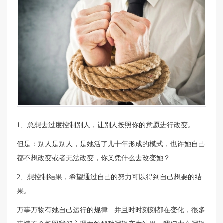
1、总想去过度控制别人，让别人按照你的意愿进行改变。
但是：别人是别人，是她活了几十年形成的模式，也许她自己
都不想改变或者无法改变，你又凭什么去改变她？
2、想控制结果，希望通过自己的努力可以得到自己想要的结
果。
万事万物有她自己运行的规律，并且时时刻刻都在变化，很多