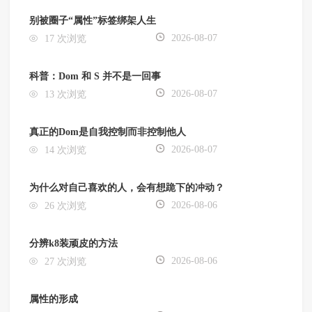
别被圈子“属性”标签绑架人生
2026-08-07
17 次浏览
科普：Dom 和 S 并不是一回事
2026-08-07
13 次浏览
真正的Dom是自我控制而非控制他人
2026-08-07
14 次浏览
为什么对自己喜欢的人，会有想跪下的冲动？
2026-08-06
26 次浏览
分辨k8装顽皮的方法
2026-08-06
27 次浏览
属性的形成