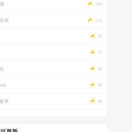
圈
180
杂谈
134
78
76
化
58
sub
58
趣事
49
最近更新