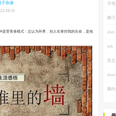
圈子杂谈
字母
23-10-31
圈子
种是受害者模式：总认为外界、别人在掌控我的生命，是他
dom
sub
亚文
dom/
圈内