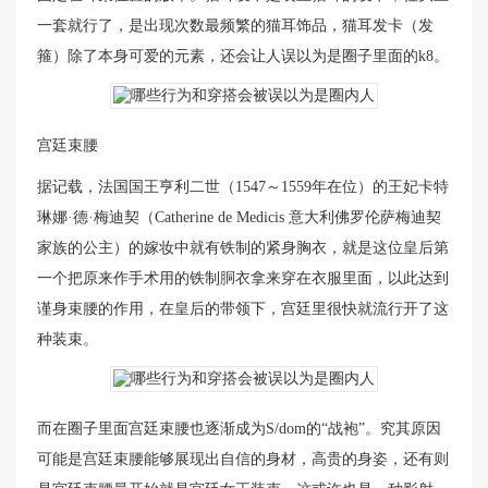
一套就行了，是出现次数最频繁的猫耳饰品，猫耳发卡（发
箍）除了本身可爱的元素，还会让人误以为是圈子里面的k8。
宫廷束腰
据记载，法国国王亨利二世（1547～1559年在位）的王妃卡特
琳娜·德·梅迪契（Catherine de Medicis 意大利佛罗伦萨梅迪契
家族的公主）的嫁妆中就有铁制的紧身胸衣，就是这位皇后第
一个把原来作手术用的铁制胴衣拿来穿在衣服里面，以此达到
谨身束腰的作用，在皇后的带领下，宫廷里很快就流行开了这
种装束。
而在圈子里面宫廷束腰也逐渐成为S/dom的“战袍”。究其原因
可能是宫廷束腰能够展现出自信的身材，高贵的身姿，还有则