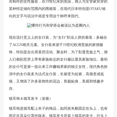
而制作的女性服装，在19世纪末的英国，佣人与女管家所穿的
某种特定倾向范围内的围裙装，在现代日本特别是OTAKU倾
向的文字与说法中就是专用这个称呼来指代。
现在流行意义上的女仆装，为“女仆”职业人群的着装；多融合
了ACGN相关元素。女仆装来源于19世纪欧洲贵族的家佣服
饰，特别是在出席某些活动、聚会时，为了彰显贵族之气，佣
人们都刻意穿上带有家族标志的女仆服以显其家族地位。最初
的女仆可是第一批出来工作赚钱养家的独立女性，现代角色扮
演中的女仆装多为法式女仆装，长裙变为短裙，高领变成低
领，又增添了许多装饰性的花边，剪裁贴身，美观和情趣并
存。
猫耳饰＆猫耳发卡（发箍）
猫耳饰是猫耳配上夹子的饰品，如同发夹般固定在头上，也有
固定在耳朵位置的版本。猫耳发卡是装上猫耳的发卡，往头上