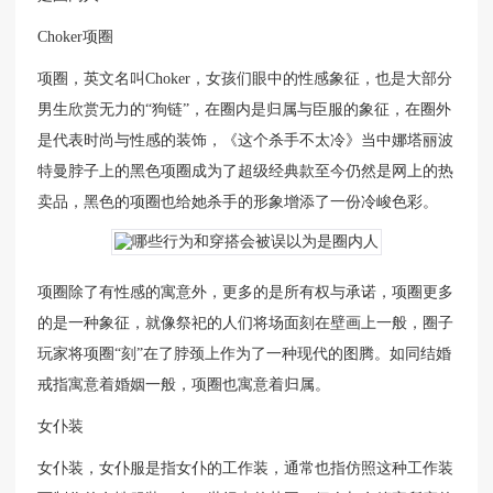
Choker项圈
项圈，英文名叫Choker，女孩们眼中的性感象征，也是大部分
男生欣赏无力的“狗链”，在圈内是归属与臣服的象征，在圈外
是代表时尚与性感的装饰，《这个杀手不太冷》当中娜塔丽波
特曼脖子上的黑色项圈成为了超级经典款至今仍然是网上的热
卖品，黑色的项圈也给她杀手的形象增添了一份冷峻色彩。
项圈除了有性感的寓意外，更多的是所有权与承诺，项圈更多
的是一种象征，就像祭祀的人们将场面刻在壁画上一般，圈子
玩家将项圈“刻”在了脖颈上作为了一种现代的图腾。如同结婚
戒指寓意着婚姻一般，项圈也寓意着归属。
女仆装
女仆装，女仆服是指女仆的工作装，通常也指仿照这种工作装