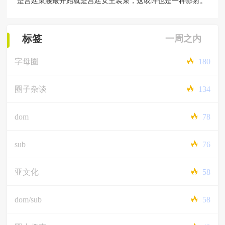
是宫廷束腰最开始就是宫廷女王装束，这或许也是一种影射。
标签
一周之内
字母圈
180
圈子杂谈
134
dom
78
sub
76
亚文化
58
dom/sub
58