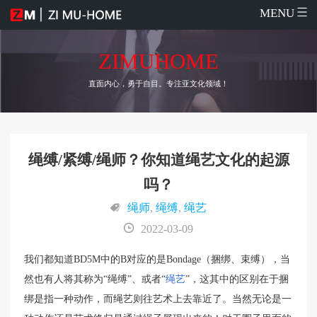
MENU
ZIMUHOME
直面内心，勇于自目。专注亚文化领域！
绳缚/紧缚/绳师？你知道绳艺文化的起源
吗？
绳师
,
绳缚
,
绳艺
2022-03-09
我们都知道BD5M中的B对应的是Bondage（捆绑、束缚），当
然也有人将其称为“绳缚”、或者“
绳艺
”，这其中的区别在于捆
绑是指一种动作，而绳艺则往艺术上去靠近了。当然无论是一