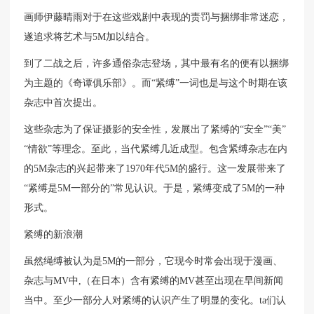
画师伊藤晴雨对于在这些戏剧中表现的责罚与捆绑非常迷恋，
遂追求将艺术与5M加以结合。
到了二战之后，许多通俗杂志登场，其中最有名的便有以捆绑
为主题的《奇谭俱乐部》。而“紧缚”一词也是与这个时期在该
杂志中首次提出。
这些杂志为了保证摄影的安全性，发展出了紧缚的“安全”“美”
“情欲”等理念。至此，当代紧缚几近成型。包含紧缚杂志在内
的5M杂志的兴起带来了1970年代5M的盛行。这一发展带来了
“紧缚是5M一部分的”常见认识。于是，紧缚变成了5M的一种
形式。
紧缚的新浪潮
虽然绳缚被认为是5M的一部分，它现今时常会出现于漫画、
杂志与MV中,（在日本）含有紧缚的MV甚至出现在早间新闻
当中。至少一部分人对紧缚的认识产生了明显的变化。ta们认