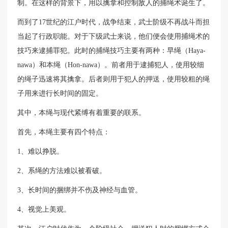
制。在这样的背景下，用以擒拿和控制敌人的捕绳术诞生了。
而到了17世纪的江户时代，战争结束，武士阶级不再战斗而担
当起了行政职能。对于下级武士来说，他们便会使用捕绳术的
技巧来逮捕罪犯。此时的捕绳技巧主要有两种：早绳（Haya-
nawa）和本绳（Hon-nawa）。前者用于逮捕犯人，使用较细
的绳子迅速将其擒拿。后者则用于犯人的押送，使用较粗的绳
子用来进行长时间的固定。
其中，本绳与现代紧缚有着重要的联系。
首先，本绳主要有四个特点：
1、难以挣脱。
2、系绳的方法难以被看破。
3、长时间的捆绑并不伤及神经与血管。
4、视觉上美观。