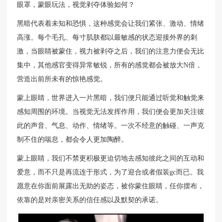
眼罩，蒙眼玩法，视觉剥夺体验如何？
黑暗代表着未知和恐惧，这种感觉会让我们紧张、激动、情绪
高涨。每个毛孔、每寸肌肤都以最敏感的状态迎接外界的刺
激，当眼睛被蒙住，视力被剥夺之后，我们的注意力便会无比
集中，其他感官变得异常敏锐，所有的感觉都会被放大N倍，
营造出前所未有的惊艳感觉。
蒙上眼睛，世界进入一片黑暗，我们便只能通过听觉和触觉来
感知周围的环境。当视觉无法发挥作用，我们便会更加关注彼
此的声音、气息、动作、情绪等。一次不经意的触碰、一声克
制不住的喘息，都会令人更加陶醉。
蒙上眼睛，我们不禁更积极更迫切地去感知彼此之间的互动和
爱意，而不只是再流连于形式，为了迎合或者假装gc而已。我
愿意在你面前展露出无助的姿态，被你蒙住眼睛，任你摆布，
依靠的是对亲密关系的信任感以及默契的承诺。