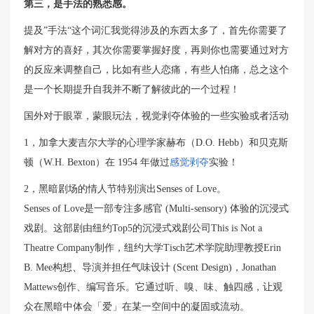
第三，是手法的熟悉感。
提及”手法“这个词汇我觉得涉及的东西太多了，首先你需要了
解对方的喜好，其次你需要掌握好度，再则你也需要通过对方
的反应来调整自己，比如有些人恋痛，有些人怕痛，总之这个
是一个长期提升自我并不断了解彼此的一个过程！
国外对于眼罩，蒙眼玩法，视觉剥夺体验的一些实验或者活动
1，加拿大麦吉尔大学的心理学家赫布（D.O. Hebb）和贝克斯
顿（W.H. Bexton）在 1954 年做过
感觉剥夺
实验！
2，黑暗剧场的情人节特别演出Senses of Love。
Senses of Love是一部专注多感官 (Multi-sensory) 体验的沉浸式
戏剧。这部剧由纽约Top5的沉浸式戏剧公司This is Not a
Theatre Company制作，纽约大学Tisch艺术学院助理教授Erin
B. Mee构想、导演并担任气味设计 (Scent Design)，Jonathan
Mattews创作、编写音乐。它通过听、嗅、味、触四感，让观
众在黑暗中体会「爱」在某一空间中的凝固或流动。