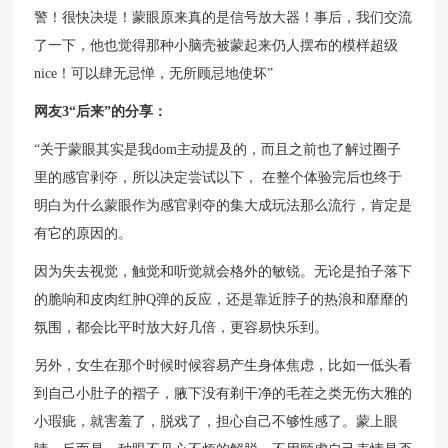
警！很快决堤！蒙眼原来真的是信号放大器！事后，我们交流
了一下，他也觉得那种小脑壳被蒙起来仍人摆布的模样超级
nice！可以肆无忌惮，无所顾忌地使坏”
网友3“后来”的分享：
“关于蒙眼其实是我dom主动提及的，而且之前也了解过圈子
里的感官剥夺，所以决定尝试以下， 在整个体验完后也终于
明白为什么蒙眼作为感官剥夺的集大成玩法那么流行，肯定是
有它的原因的。
因为失去视觉，触觉和听觉就会格外的敏锐。无论是拍子落下
的脆响和皮肉红肿Q弹的反应，还是靠近脖子的热浪和靡靡的
氛围，都会比平时放大好几倍，更容易快乐到。
另外，女生在那个时候时候容易产生身体焦虑，比如一低头看
到自己小肚子的褶子，腋下没有剃干净的毛茬之类无伤大雅的
小瑕疵，就害羞了，脱戏了，担心自己不够性感了。蒙上眼