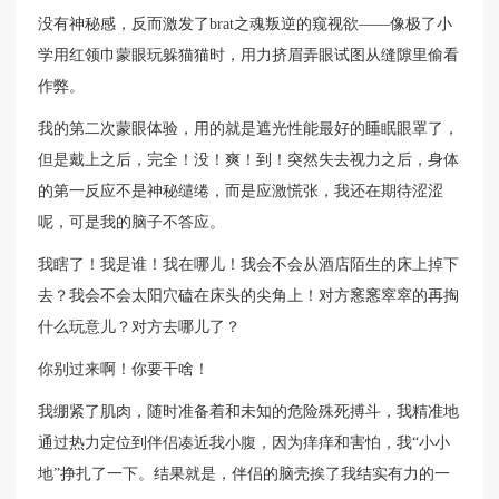
没有神秘感，反而激发了brat之魂叛逆的窥视欲——像极了小
学用红领巾蒙眼玩躲猫猫时，用力挤眉弄眼试图从缝隙里偷看
作弊。
我的第二次蒙眼体验，用的就是遮光性能最好的睡眠眼罩了，
但是戴上之后，完全！没！爽！到！突然失去视力之后，身体
的第一反应不是神秘缱绻，而是应激慌张，我还在期待涩涩
呢，可是我的脑子不答应。
我瞎了！我是谁！我在哪儿！我会不会从酒店陌生的床上掉下
去？我会不会太阳穴磕在床头的尖角上！对方窸窸窣窣的再掏
什么玩意儿？对方去哪儿了？
你别过来啊！你要干啥！
我绷紧了肌肉，随时准备着和未知的危险殊死搏斗，我精准地
通过热力定位到伴侣凑近我小腹，因为痒痒和害怕，我“小小
地”挣扎了一下。结果就是，伴侣的脑壳挨了我结实有力的一