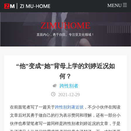
MENU
ZIMUHOME
直面内心，勇于自目。专注亚文化领域！
“他”变成“她”背母上学的刘婷近况如
何？
跨性别者
2021-12-29
在前面笔者写了一篇关于
跨性别刘著近状
，不少小伙伴在阅读
文章后对其勇于做自己的行为表示赞同和理解，还有一部分小
伙伴也希望笔者写一篇同样是跨性别者刘婷近况的文章，于是