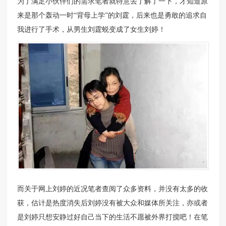
为了满足小伙伴们的需求笔者就特意去了解了一下，才知道原
来是那个轰动一时“背母上学”的刘霆，后来也是勇敢的追求自
我进行了手术，从男生刘霆蜕变成了女生刘婷！
而关于网上刘婷的近况笔者查阅了众多资料，并没有太多的收
获，估计是热度消失后刘婷没有被大众和媒体所关注，亦或者
是刘婷只想安静过好自己当下的生活不愿被外界打搅吧！在笔