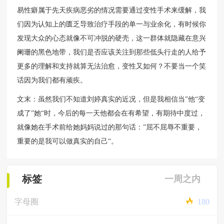
易性癖属于先天疾病恶劣的情况需要通过变性手术来缓解，我
们因为认知上的匮乏导致治疗手段的单一与业余化，有时候你
发现大众的心态就像不可冲脱的硬壳，这一群体就隐藏在意兴
阑珊的黑色地带，我们是否应该关注到那些低头行走的人给予
更多的理解和支持就算无法治愈，变性又如何？不要当一个笑
话因为我们都有顽疾。
文末：虽然我们不知道刘婷真实的近况，但是我相信当”他“变
成了”她“时，今后的每一天他都会在有希望，有期待中度过，
就像她在手术前给她妈妈说过的那句话：”屈不屈辱不重要，
重要的是我可以做真实的自己“。
标签
一周之内
字母圈
180