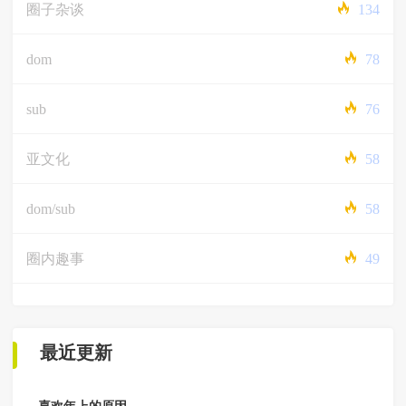
圈子杂谈
134
dom
78
sub
76
亚文化
58
dom/sub
58
圈内趣事
49
最近更新