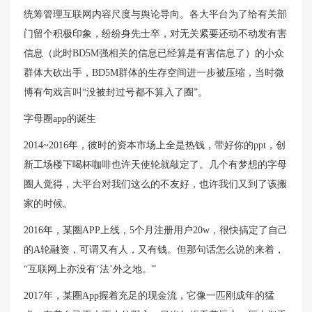
统筹管理互联网内容尺度与舆论导向。各大平台为了给有关部
门留个积极印象，纷纷身先士卒，对无关紧要还动不动发有害
信息（此时BD5M强相关的信息已经算是有害信息了）的小众
群体大砍出手，BD5M群体的生存空间进一步被压缩，当时微
博有句戏言叫“没被封过号都不算入了圈”。
字母圈app的诞生
2014~2016年，彼时的资本市场上全是热钱，带好你的ppt，创
新工场楼下喝杯咖啡也许天使轮就敲定了。几个有梦想的字母
圈人觉得，大平台对我们这么的不友好，也许我们又到了该搬
家的时候。
2016年，某圈APP上线，5个月注册用户20w，很快搞定了自己
的A轮融资，可谓又有人，又有钱。但那句话怎么说的来着，
“互联网上亦没有‘法’外之地。”
2017年，某圈App握着充足的现金流，它像一匹刚成年的猛