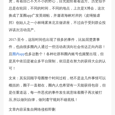
虎，有着自己不大不小的野心，目光如炬看着远方。历史似乎
总是在轮回，不同的时间，不同的地点，上次是X博会，这次
换成了某圈app广发英雄帖，并邀请海峡对岸的《皮绳愉虐
邦》创始人之一小林绳雾来北京做讲座，不过由于受到群众投
诉该次活动流产。
2017-至今，这段时间也出现了很多的事件，比如屈楚萧事
件，也由很多圈内人通过一些活动表演向社会传达正向内容！
且
圈内app
也多达数个！各种社群和圈内账号也频繁出现，但
是其中依旧是被众多平台限制，依旧是在努力的获得大众的认
可！
文末：其实回顾字母圈整个时间过程，绝不是这几件事情可以
概括的，圈子一直都在，圈内人也希望有一天能获得包容，但
是任重道远，每一件恶劣的事件发生就意味着圈子再次被打
压,所以做到自律，做到遵守规则不碰底线！
文章内容采集自网络侵权即删